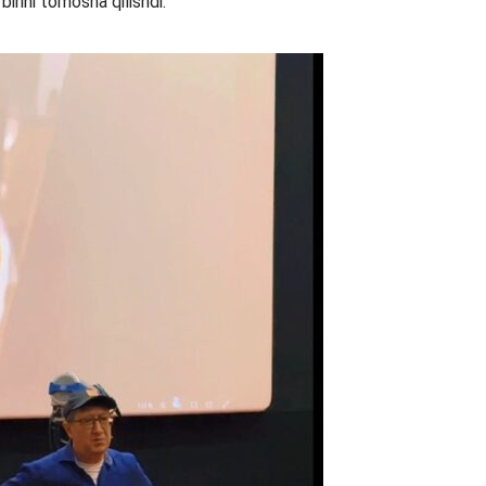
irini tomosha qilishdi.