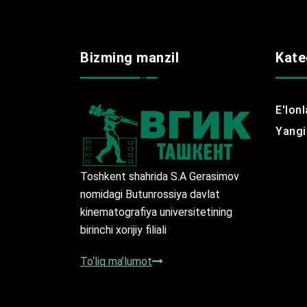
Bizming manzil
Kate
E'lonl
Yangil
Toshkent shahrida S.A Gerasimov
nomidagi Butunrossiya davlat
kinematografiya universitetining
birinchi xorijiy filiali
To‘liq ma’lumot