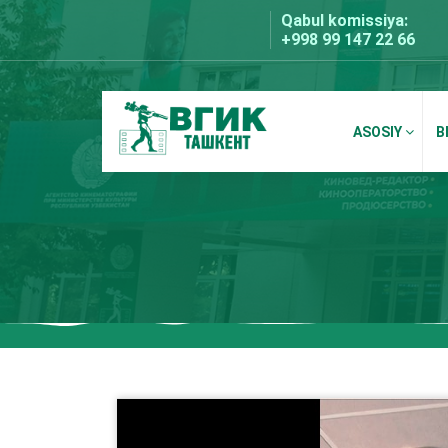
Skip
Qabul komissiya:
to
+998 99 147 22 66
content
ASOSIY
B
BDKU Toshkent