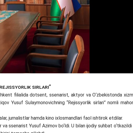
Rejissyorlik sirlari”
kent filialida dotsent, ssenarist, aktyor va O‘zbekistonda xiz
iqov Yusuf Sulaymonovichning “Rejissyorlik sirlari” nomli maho
ar, jurnalistlar hamda kino ixlosmandlari faol ishtirok etdilar.
va ssenarist Yusuf Azimov bo‘ldi. U bilan ijodiy suhbat o‘tkazildi