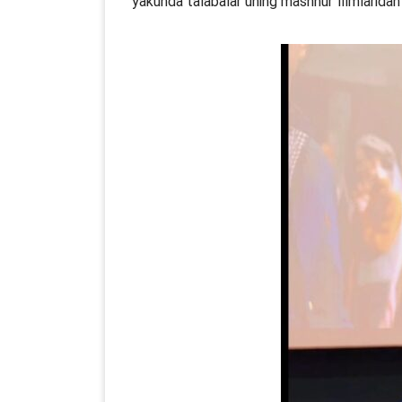
yakunda talabalar uning mashhur filmlaridan b