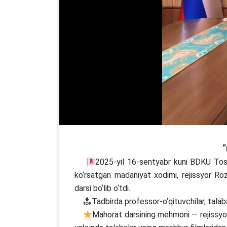
“
2025-yil 16-sentyabr kuni BDKU Tosh
ko‘rsatgan madaniyat xodimi, rejissyor Roz
darsi bo‘lib o‘tdi.
Tadbirda professor-o‘qituvchilar, talabal
Mahorat darsining mehmoni — rejissyor 