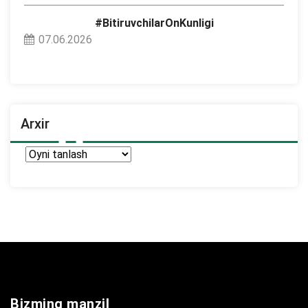
#BitiruvchilarOnKunligi
07.06.2026
Arxir
Arxir
Bizming manzil