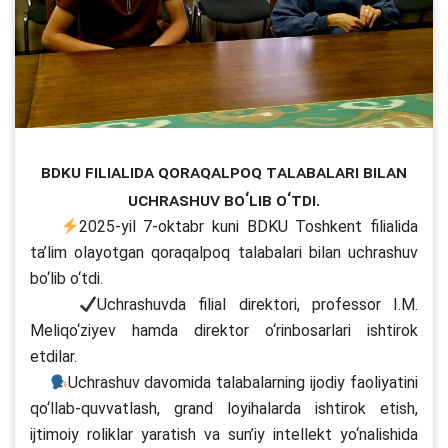
BDKU filialida qoraqalpoq talabalari bilan
uchrashuv bo‘lib o‘tdi.
2025-yil 7-oktabr kuni BDKU Toshkent filialida
ta’lim olayotgan qoraqalpoq talabalari bilan uchrashuv
bo‘lib o‘tdi.
Uchrashuvda filial direktori, professor I.M.
Meliqo‘ziyev hamda direktor o‘rinbosarlari ishtirok
etdilar.
Uchrashuv davomida talabalarning ijodiy faoliyatini
qo‘llab-quvvatlash, grand loyihalarda ishtirok etish,
ijtimoiy roliklar yaratish va sun’iy intellekt yo‘nalishida