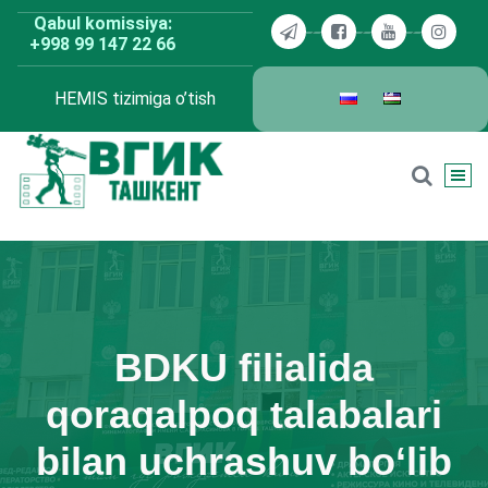
Skip
Qabul komissiya:
to
+998 99 147 22 66
content
HEMIS tizimiga o’tish
BDKU Toshkent
BDKU filialida
qoraqalpoq talabalari
bilan uchrashuv bo‘lib