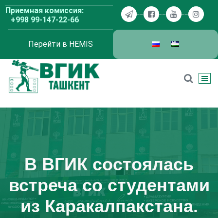
Перейти
Приемная комиссия:
к
+998 99-147-22-66
содержимому
Перейти в HEMIS
ВГИК Ташкент
В ВГИК состоялась
встреча со студентами
из Каракалпакстана.