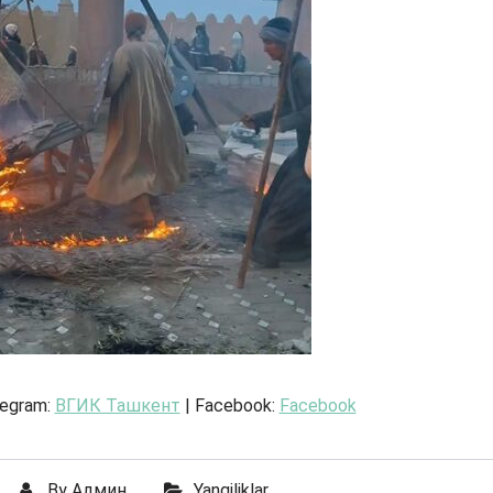
legram:
ВГИК Ташкент
| Facebook:
Facebook
By
Админ
Yangiliklar