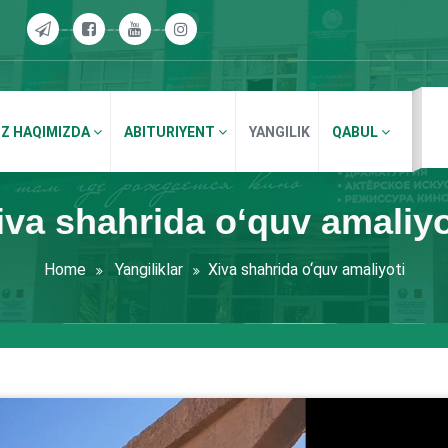
IZ HAQIMIZDA
ABITURIYENT
YANGILIK
QABUL
iva shahrida o‘quv amaliyo
Home
Yangiliklar
Xiva shahrida o‘quv amaliyoti