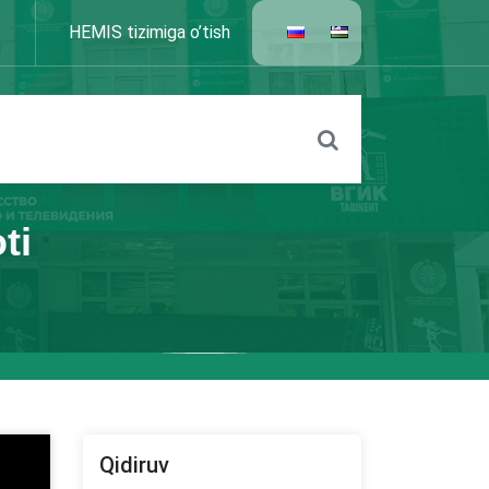
HEMIS tizimiga o’tish
ti
Qidiruv