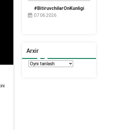
#BitiruvchilarOnKunligi
07.06.2026
Arxir
Arxir
ini