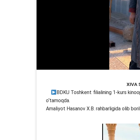
Xiva 
BDKU Toshkent filialining 1-kurs kinoope
o‘tamoqda.
Amaliyot Hasanov X.B. rahbarligida olib bor