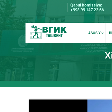
Skip
Qabul komissiya:
to
+998 99 147 22 66
content
ASOSIY
B
BDKU Toshkent
X