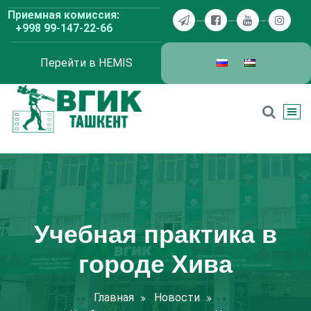
Перейти
Приемная комиссия:
к
+998 99-147-22-66
содержимому
Перейти в HEMIS
ВГИК Ташкент
Учебная практика в
городе Хива
Главная
Новости