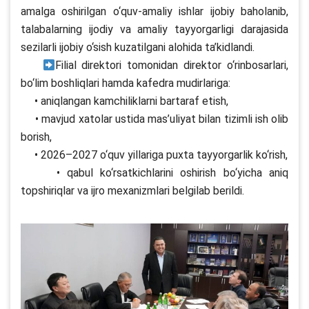
amalga oshirilgan o‘quv-amaliy ishlar ijobiy baholanib,
talabalarning ijodiy va amaliy tayyorgarligi darajasida
sezilarli ijobiy o‘sish kuzatilgani alohida ta’kidlandi.
Filial direktori tomonidan direktor o‘rinbosarlari,
bo‘lim boshliqlari hamda kafedra mudirlariga:
• aniqlangan kamchiliklarni bartaraf etish,
• mavjud xatolar ustida mas’uliyat bilan tizimli ish olib
borish,
• 2026–2027 o‘quv yillariga puxta tayyorgarlik ko‘rish,
• qabul ko‘rsatkichlarini oshirish bo‘yicha aniq
topshiriqlar va ijro mexanizmlari belgilab berildi.