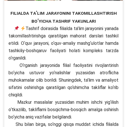
Filialda ta’lim jarayonini takomillashtirish
bo‘yicha tashrif yakunlari
Tashrif doirasida filialda ta’lim jarayonini yanada
takomillashtirishga qaratilgan mahorat darslari tashkil
etildi. O‘quv jarayoni, o‘quv-amaliy mashg‘ulotlar hamda
tashkiliy-boshqaruv faoliyati holati kompleks tarzda
o‘rganildi.
O‘rganish jarayonida filial faoliyatini rivojlantirish
bo‘yicha ustuvor yo‘nalishlar yuzasidan atroflicha
muhokamalar olib borildi. Shuningdek, ta’lim va amaliyot
sifatini oshirishga qaratilgan qo‘shimcha takliflar ko‘rib
chiqildi.
Mazkur masalalar yuzasidan muhim ishchi yig‘ilish
o‘tkazilib, takliflarni bosqichma-bosqich amalga oshirish
bo‘yicha aniq vazifalar belgilandi.
Shu bilan birga, so‘nggi qisqa muddat ichida filialda