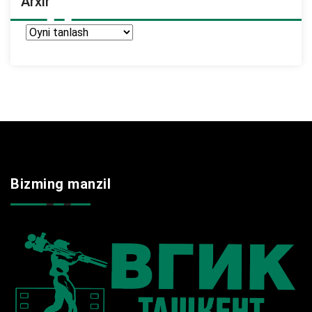
Arxir
Arxir
Bizming manzil