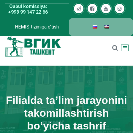
Skip
Qabul komissiya:
to
+998 99 147 22 66
content
HEMIS tizimiga o’tish
BDKU Toshkent
Filialda ta’lim jarayonini
takomillashtirish
bo‘yicha tashrif