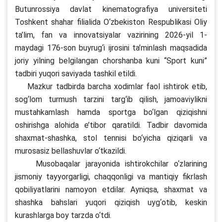
Butunrossiya davlat kinematografiya universiteti
Toshkent shahar filialida O‘zbekiston Respublikasi Oliy
ta’lim, fan va innovatsiyalar vazirining 2026-yil 1-
maydagi 176-son buyrug‘i ijrosini ta’minlash maqsadida
joriy yilning belgilangan chorshanba kuni “Sport kuni”
tadbiri yuqori saviyada tashkil etildi.
Mazkur tadbirda barcha xodimlar faol ishtirok etib,
sog‘lom turmush tarzini targ‘ib qilish, jamoaviylikni
mustahkamlash hamda sportga bo‘lgan qiziqishni
oshirishga alohida e’tibor qaratildi. Tadbir davomida
shaxmat-shashka, stol tennisi bo‘yicha qiziqarli va
murosasiz bellashuvlar o‘tkazildi.
Musobaqalar jarayonida ishtirokchilar o‘zlarining
jismoniy tayyorgarligi, chaqqonligi va mantiqiy fikrlash
qobiliyatlarini namoyon etdilar. Ayniqsa, shaxmat va
shashka bahslari yuqori qiziqish uyg‘otib, keskin
kurashlarga boy tarzda o‘tdi.