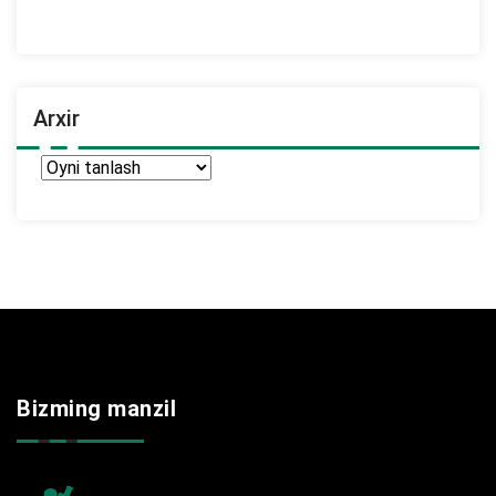
Arxir
Arxir
Bizming manzil