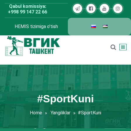
Skip
Qabul komissiya:
to
+998 99 147 22 66
content
HEMIS tizimiga o’tish
BDKU Toshkent
#SportKuni
Home
Yangiliklar
#SportKuni