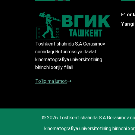
E'lonl
Yangil
Toshkent shahrida S.A Gerasimov
nomidagi Butunrossiya davlat
kinematografiya universitetining
birinchi xorijiy filiali
To‘liq ma’lumot
© 2026 Toshkent shahrida S.A Gerasimov no
kinematografiya universitetining birinchi xorij