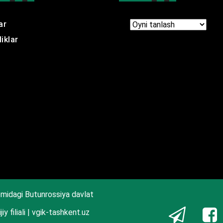
ar
Arxir
iklar
midagi Butunrossiya davlat
iy filiali | vgik-tashkent.uz