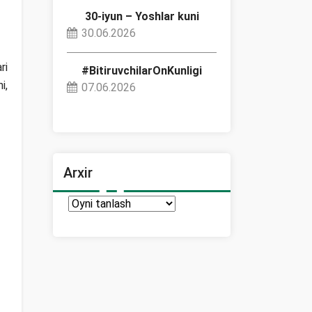
30-iyun – Yoshlar kuni
30.06.2026
ri
#BitiruvchilarOnKunligi
i,
07.06.2026
Arxir
Arxir