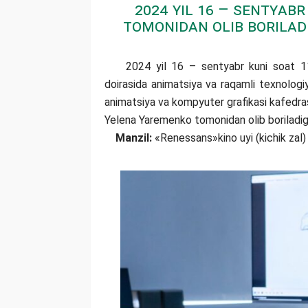
2024 yil 16 – sentyab
tomonidan olib borilad
2024 yil 16 – sentyabr kuni soat 11:00
doirasida animatsiya va raqamli texnologiya
animatsiya va kompyuter grafikasi kafedra
Yelena Yaremenko tomonidan olib boriladi
Manzil:
«Renessans»kino uyi (kichik zal)