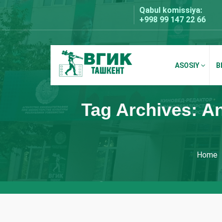
Skip
Qabul komissiya:
to
+998 99 147 22 66
content
ASOSIY
B
BDKU Toshkent
Tag Archives: An
Home