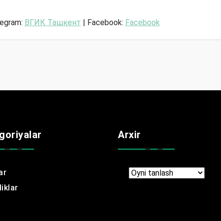
legram:
ВГИК Ташкент
| Facebook:
Facebook
goriyalar
Arxir
ar
Arxir
iklar