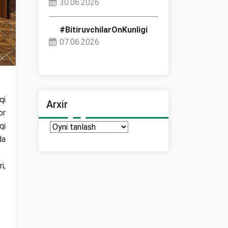
30.06.2026
#BitiruvchilarOnKunligi
07.06.2026
qi
Arxir
or
qi
Arxir
da
i,