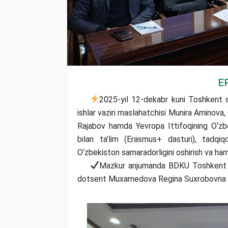
E
2025-yil 12-dekabr kuni Toshkent s
ishlar vaziri maslahatchisi Munira Aminova, O
Rajabov hamda Yevropa Ittifoqining O‘zbek
bilan ta’lim (Erasmus+ dasturi), tadqiq
O‘zbekiston samaradorligini oshirish va ham
Mazkur anjumanda BDKU Toshkent fili
dotsent Muxamedova Regina Suxrobovna i