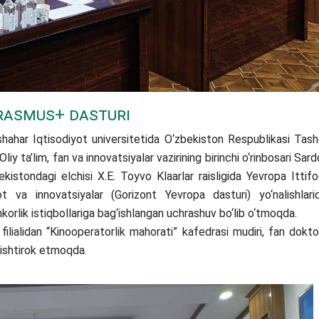
rasmus+ dasturi
hahar Iqtisodiyot universitetida O‘zbekiston Respublikasi Tash
liy ta’lim, fan va innovatsiyalar vazirining birinchi o‘rinbosari Sard
istondagi elchisi X.E. Toyvo Klaarlar raisligida Yevropa Ittifo
ot va innovatsiyalar (Gorizont Yevropa dasturi) yo‘nalishlari
korlik istiqbollariga bag‘ishlangan uchrashuv bo‘lib o‘tmoqda.
alidan “Kinooperatorlik mahorati” kafedrasi mudiri, fan doktor
shtirok etmoqda.