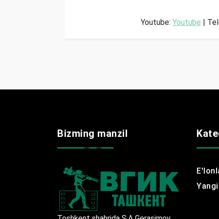
Youtube:
Youtube
| Te
Bizming manzil
Kate
E'lonl
Yangil
Toshkent shahrida S.A Gerasimov