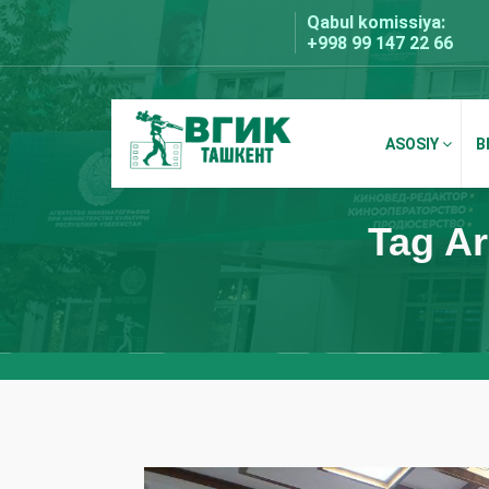
Skip
Qabul komissiya:
to
+998 99 147 22 66
content
ASOSIY
B
BDKU Toshkent
Tag Ar