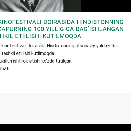
inofestivali doirasida Hindistonning
Kapurning 100 yilligiga bag’ishlangan
hkil etiilishi kutilmoqda
 kinofestivali doirasida Hindistonning afsonaviy yulduzi Raj
tashkil etiilishi kutilmoqda
illari ishtirok etishi ko’zda tutilgan.
zmati