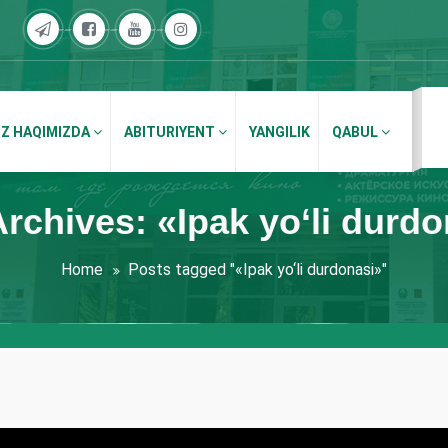
IZ HAQIMIZDA
ABITURIYENT
YANGILIK
QABUL
rchives: «Ipak yo‘li durd
Home
Posts tagged "«Ipak yo‘li durdonasi»"