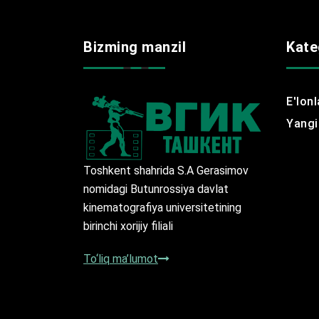
Bizming manzil
Kate
E'lonl
Yangil
Toshkent shahrida S.A Gerasimov
nomidagi Butunrossiya davlat
kinematografiya universitetining
birinchi xorijiy filiali
To‘liq ma’lumot