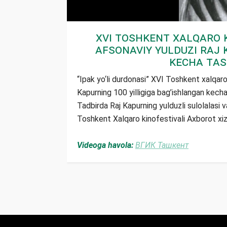
XVI Toshkent xalqaro k
afsonaviy yulduzi Raj 
kecha tas
“Ipak yo‘li durdonasi” XVI Toshkent xalqaro
Kapurning 100 yilligiga bag’ishlangan kecha 
Tadbirda Raj Kapurning yulduzli sulolalasi vak
Toshkent Xalqaro kinofestivali Axborot xi
Videoga havola:
ВГИК Ташкент