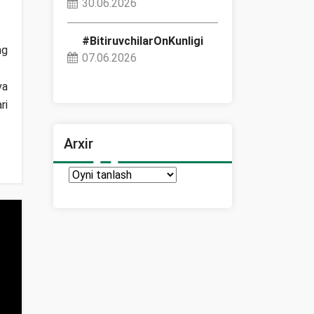
30.06.2026
#BitiruvchilarOnKunligi
ng
07.06.2026
va
ri
Arxir
Arxir