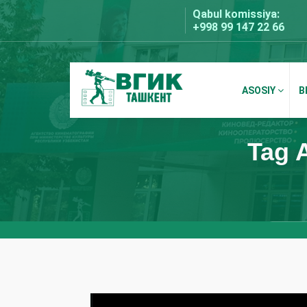
Skip
Qabul komissiya:
to
+998 99 147 22 66
content
ASOSIY
B
BDKU Toshkent
Tag A