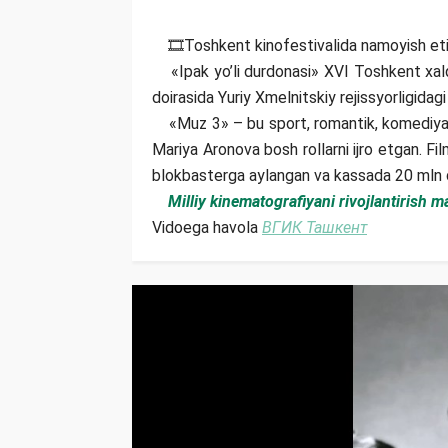
🎞Toshkent kinofestivalida namoyish etili
«Ipak yo’li durdonasi» XVI Toshkent xalqar
doirasida Yuriy Xmelnitskiy rejissyorligidag
«Muz 3» – bu sport, romantik, komediya dra
Mariya Aronova bosh rollarni ijro etgan. Fi
blokbasterga aylangan va kassada 20 mln d
Milliy kinematografiyani rivojlantirish 
Vidoega havola
ВГИК Ташкент