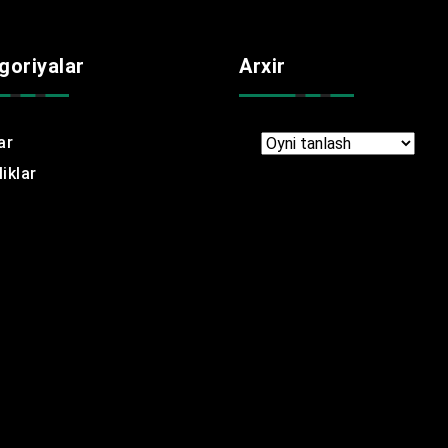
goriyalar
Arxir
ar
Arxir
iklar