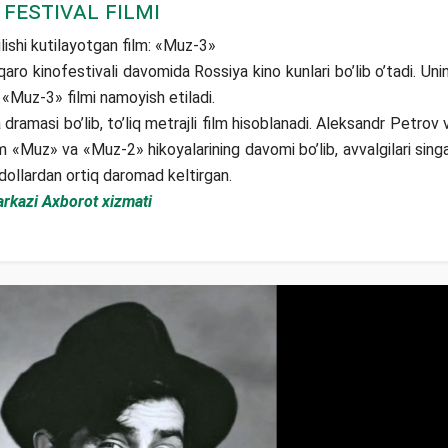
Festival filmi
shi kutilayotgan film: «Muz-3»
o kinofestivali davomida Rossiya kino kunlari bo’lib o’tadi. Uni
i «Muz-3» filmi namoyish etiladi.
masi bo’lib, to’liq metrajli film hisoblanadi. Aleksandr Petrov 
lm «Muz» va «Muz-2» hikoyalarining davomi bo’lib, avvalgilari singa
ollardan ortiq daromad keltirgan.
markazi Axborot xizmati