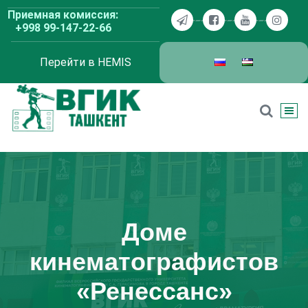
Перейти
Приемная комиссия:
к
+998 99-147-22-66
содержимому
Перейти в HEMIS
ВГИК Ташкент
Доме
кинематографистов
«Ренессанс»