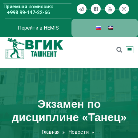
Перейти
Приемная комиссия:
к
+998 99-147-22-66
содержимому
Перейти в HEMIS
ВГИК Ташкент
Экзамен по
дисциплине «Танец»
Главная
Новости