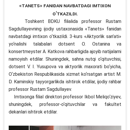
«Tanets» fanidan navbatdagi imtixon
о‘tkazildi.
Toshkent BDKU filialida professor Rustam
Sagdullayevning ijodiy ustaxonasida «Tanets» fanidan
navbatdagi imtixon о‘tkazildi. 3-kurs «Aktyorlik san’ati»
yо‘nalishi talabalari dotsent O. Ostanina va
konsertmeyster A. Katkova rahbarligida ajoyib natijalarni
namoyish etdilar. Shuningdek, sahna nutqi о‘qituvchisi,
dotsent V. I. Yusupova va aktyorlik maxorati bо‘yicha,
О‘zbekiston Respublikasida xizmat kо‘rsatgan artist M.
D. Kaminskiy tayyorgarlikda ishtirok etdilar, ijodiy rahbar
professor Rustam Sagdullayev.
Imtixonga filial direktori professor Ikbol Meliqо‘ziyev,
shuningdek, professor-о‘qituvchilar va fakultet
dekanlari ishtirok etdilar.