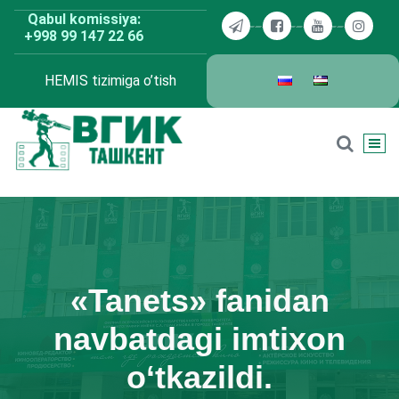
Skip
Qabul komissiya:
to
+998 99 147 22 66
content
HEMIS tizimiga o’tish
BDKU Toshkent
«Tanets» fanidan
navbatdagi imtixon
о‘tkazildi.