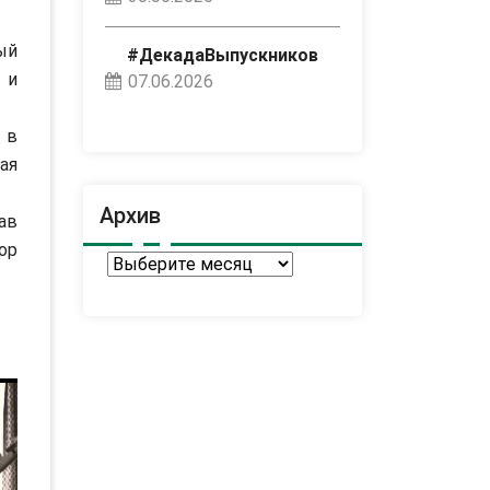
ый
#ДекадаВыпускников
 и
07.06.2026
 в
ая
Архив
ав
ор
Архив