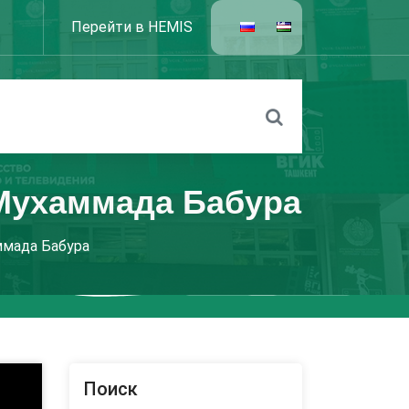
Перейти в HEMIS
 Мухаммада Бабура
ммада Бабура
Поиск