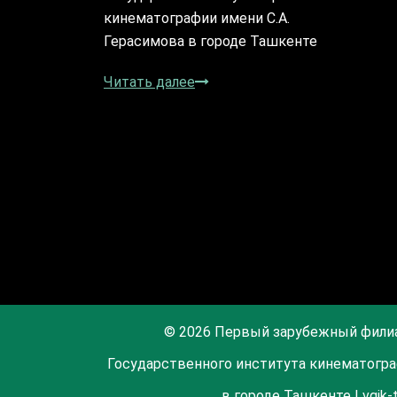
кинематографии имени С.А.
Герасимова в городе Ташкенте
Читать далее
© 2026 Первый зарубежный фили
Государственного института кинематогра
в городе Ташкенте | vgik-