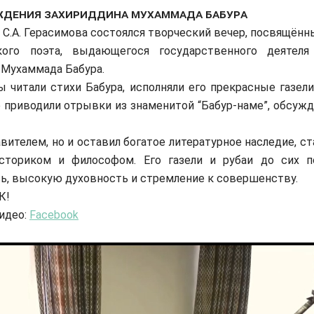
ождения Захириддина Мухаммада Бабура
.А. Герасимова состоялся творческий вечер, посвящённ
ого поэта, выдающегося государственного деятеля
 Мухаммада Бабура.
читали стихи Бабура, исполняли его прекрасные газели
приводили отрывки из знаменитой “Бабур-наме”, обсужд
вителем, но и оставил богатое литературное наследие, ст
сториком и философом. Его газели и рубаи до сих п
ь, высокую духовность и стремление к совершенству.
К!
видео:
Facebook