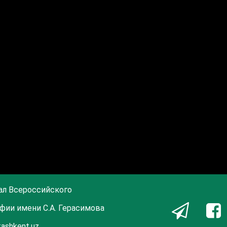
ал Всероссийского
фии имени С.А. Герасимова
tashkent.uz