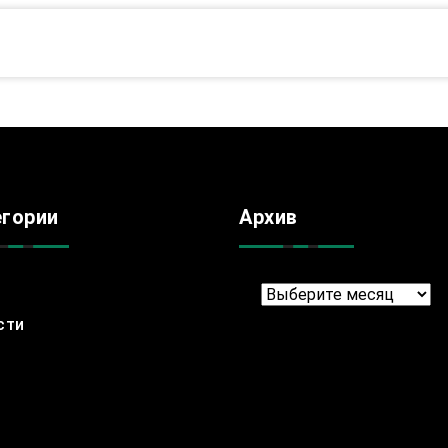
егории
Архив
Архив
сти