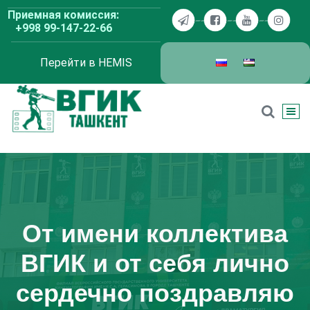
Перейти
Приемная комиссия:
к
+998 99-147-22-66
содержимому
Перейти в HEMIS
ВГИК Ташкент
От имени коллектива
ВГИК и от себя лично
сердечно поздравляю