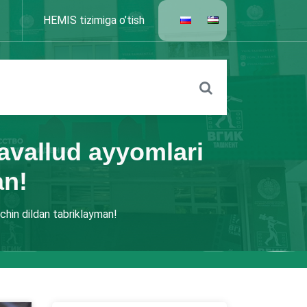
HEMIS tizimiga o’tish
avallud ayyomlari
an!
chin dildan tabriklayman!