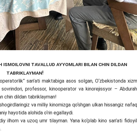
 Ismoilovni tavallud ayyomlari bilan chin dildan
tabriklayman!
peratorlik” san’ati maktabiga asos solgan, O‘zbekistonda xiz
 sovrindori, professor, kinooperator va kinorejissyor – Abdura
an chin dildan tabriklayman!
hogirdlaringiz va milliy kinomizga qo‘shgan ulkan hissangiz nafa
iy hayotida alohida o‘rin egallaydi.
ilhom va uzoq umr tilayman. Yana ko‘plab kino san’ati fidoyil
.