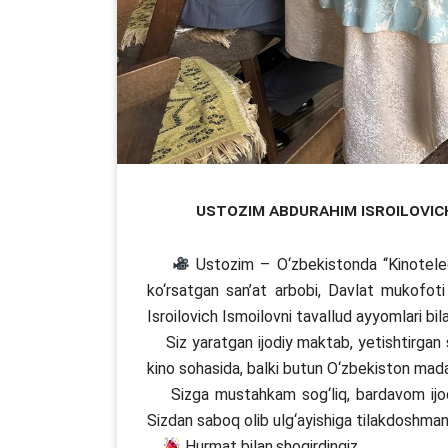
Ustozim Abdurahim Isroilovich
Ustozim – O‘zbekistonda “Kinoteleo
ko‘rsatgan san’at arbobi, Davlat mukofoti
Isroilovich Ismoilovni tavallud ayyomlari bil
Siz yaratgan ijodiy maktab, yetishtirgan s
kino sohasida, balki butun O‘zbekiston madan
Sizga mustahkam sog‘liq, bardavom ijodiy 
Sizdan saboq olib ulg‘ayishiga tilakdoshman
Hurmat bilan,shogirdingiz