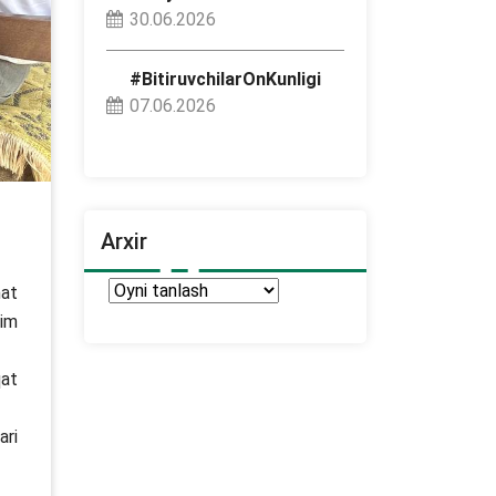
30.06.2026
#BitiruvchilarOnKunligi
07.06.2026
Arxir
Arxir
mat
him
qat
ari