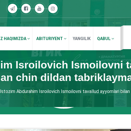
IZ HAQIMIZDA
ABITURIYENT
YANGILIK
QABUL
m Isroilovich Ismoilovni t
lan chin dildan tabriklaym
Ustozim Abdurahim Isroilovich Ismoilovni tavallud ayyomlari bilan 