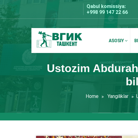
Skip
Qabul komissiya:
to
+998 99 147 22 66
content
ASOSIY
B
BDKU Toshkent
Ustozim Abdurahi
bi
Home
Yangiliklar