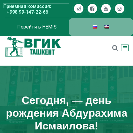
Перейти
Приемная комиссия:
к
+998 99-147-22-66
содержимому
Перейти в HEMIS
ВГИК Ташкент
Сегодня, — день
рождения Абдурахима
Исмаилова!