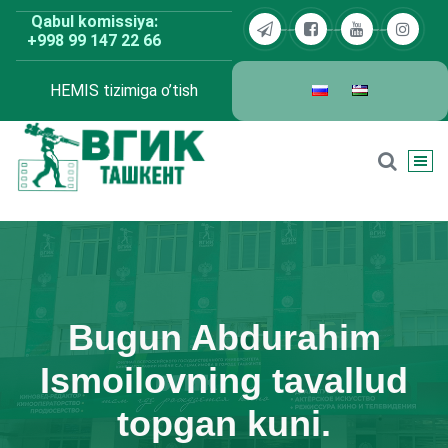
Skip
Qabul komissiya:
to
+998 99 147 22 66
content
HEMIS tizimiga o’tish
BDKU Toshkent
Bugun Abdurahim
Ismoilovning tavallud
topgan kuni.