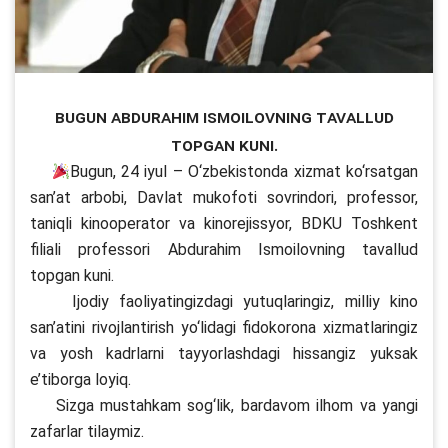
Bugun Abdurahim Ismoilovning tavallud
topgan kuni.
Bugun, 24 iyul – O‘zbekistonda xizmat ko‘rsatgan
san’at arbobi, Davlat mukofoti sovrindori, professor,
taniqli kinooperator va kinorejissyor, BDKU Toshkent
filiali professori Abdurahim Ismoilovning tavallud
topgan kuni.
Ijodiy faoliyatingizdagi yutuqlaringiz, milliy kino
san’atini rivojlantirish yo‘lidagi fidokorona xizmatlaringiz
va yosh kadrlarni tayyorlashdagi hissangiz yuksak
e’tiborga loyiq.
Sizga mustahkam sog‘lik, bardavom ilhom va yangi
zafarlar tilaymiz.