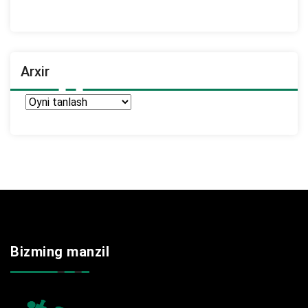
Arxir
Arxir
Bizming manzil