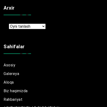
Arxir
Arxir
Sahifalar
Asosiy
Galereya
Aloqa
Biz haqimizda
Rahbariyat