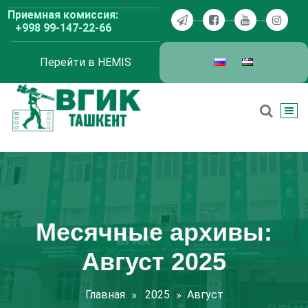
Перейти
Приемная комиссия:
к
+998 99-147-22-66
содержимому
Перейти в HEMIS
ВГИК Ташкент
Месячные архивы:
Август 2025
Главная
2025
Август