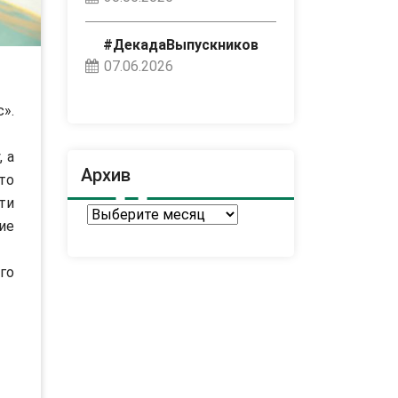
#ДекадаВыпускников
07.06.2026
».
 а
Архив
то
ти
Архив
ие
го