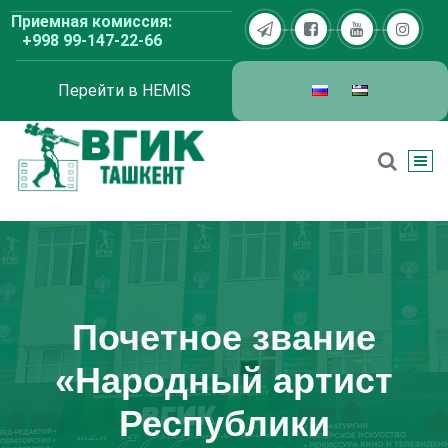
Перейти
Приемная комиссия:
к
+998 99-147-22-66
содержимому
Перейти в HEMIS
ВГИК Ташкент
Почетное звание
«Народный артист
Республики