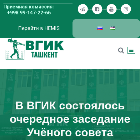
Перейти
Приемная комиссия:
к
+998 99-147-22-66
содержимому
Перейти в HEMIS
ВГИК Ташкент
В ВГИК состоялось
очередное заседание
Учёного совета