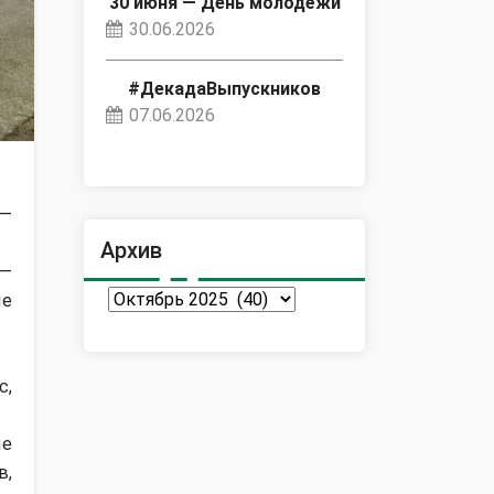
30 июня — День молодёжи
30.06.2026
#ДекадаВыпускников
07.06.2026
 —
Архив
 —
Архив
ые
с,
ые
в,