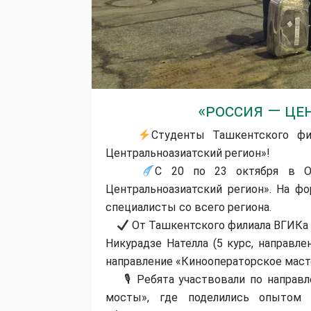
«Россия — Це
Студенты Ташкентского ф
Центральноазиатский регион»!
С 20 по 23 октября в О
Центральноазиатский регион». На ф
специалисты со всего региона.
От Ташкентского филиала ВГИКа 
Никурадзе Нателла (5 курс, направл
направление «Кинооператорское маст
🎙 Ребята участвовали по направл
мосты», где поделились опытом п