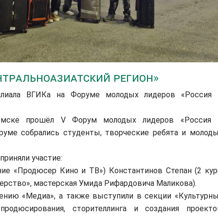
нтральноазиатский регион»
илиала ВГИКа на Форуме молодых лидеров «Россия
мске прошёл V Форум молодых лидеров «Россия
оруме собрались студенты, творческие ребята и молод
приняли участие:
ение «Продюсер Кино и ТВ») Константинов Степан (2 кур
ерство», мастерская Умида Рифардовича Маликова).
ению «Медиа», а также выступили в секции «Культурн
родюсирования, сторителлинга и создания проекто