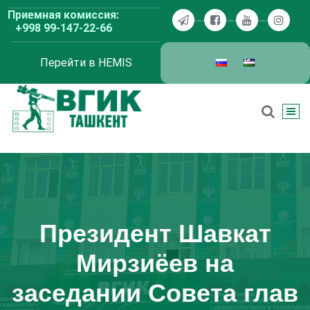
Перейти
Приемная комиссия:
к
+998 99-147-22-66
содержимому
Перейти в HEMIS
ВГИК Ташкент
Президент Шавкат
Мирзиёев на
заседании Совета глав