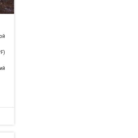
ой
F)
ий