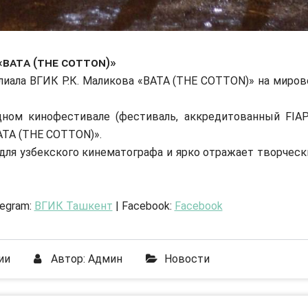
«ВАТА (THE COTTON)»
иала ВГИК Р.К. Маликова «ВАТА (THE COTTON)» на миров
ном кинофестивале (фестиваль, аккредитованный FIAP
АТА (THE COTTON)».
ля узбекского кинематографа и ярко отражает творческ
legram:
ВГИК Ташкент
| Facebook:
Facebook
ии
Автор:
Админ
Новости