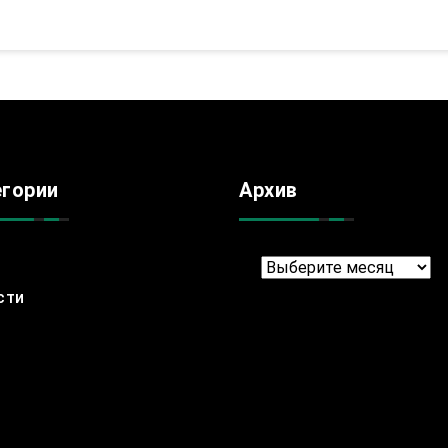
егории
Архив
Архив
сти