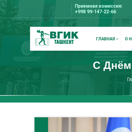
Перейти
Приемная комиссия:
к
+998 99-147-22-66
содержимому
ГЛАВНАЯ
О 
ВГИК Ташкент
С Днём
Гл