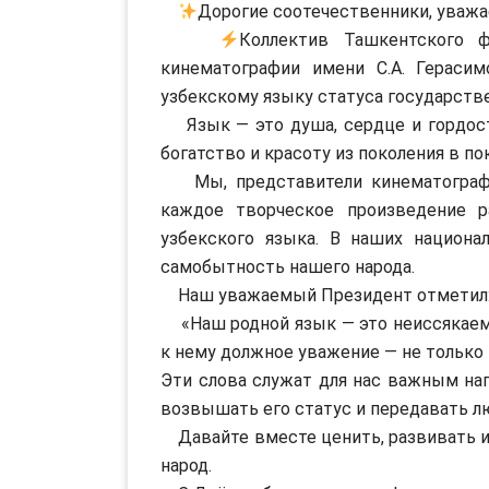
Дорогие соотечественники, уважа
Коллектив Ташкентского ф
кинематографии имени С.А. Герасим
узбекскому языку статуса государстве
Язык — это душа, сердце и гордость
богатство и красоту из поколения в п
Мы, представители кинематографи
каждое творческое произведение р
узбекского языка. В наших национа
самобытность нашего народа.
Наш уважаемый Президент отметил
«Наш родной язык — это неиссякаемы
к нему должное уважение — не только 
Эти слова служат для нас важным на
возвышать его статус и передавать л
Давайте вместе ценить, развивать и 
народ.