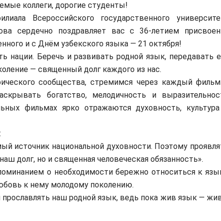
емые коллеги, дорогие студенты!
илиала Всероссийского государственного университе
ова сердечно поздравляет вас с 36-летием присвоен
нного и с Днём узбекского языка — 21 октября!
 нации. Беречь и развивать родной язык, передавать е
околение — священный долг каждого из нас.
ческого сообщества, стремимся через каждый фильм
аскрывать богатство, мелодичность и выразительнос
льных фильмах ярко отражаются духовность, культура
:
й источник национальной духовности. Поэтому проявля
наш долг, но и священная человеческая обязанность».
поминанием о необходимости бережно относиться к язык
юбовь к нему молодому поколению.
прославлять наш родной язык, ведь пока жив язык — жив