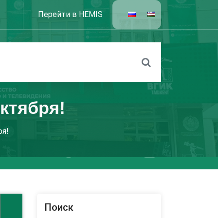
Перейти в HEMIS
ктября!
ря!
Поиск