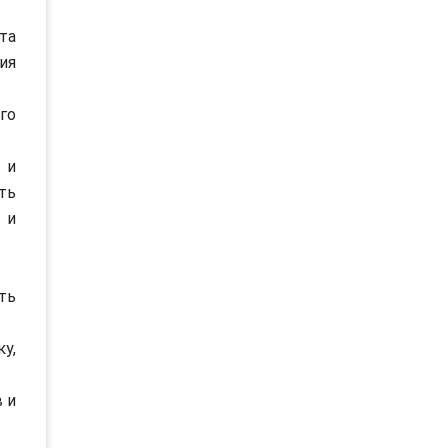
та
ия
го
 и
ть
 и
ть
у,
 и