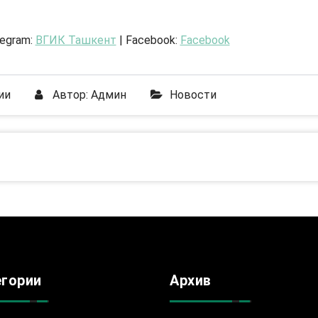
legram:
ВГИК Ташкент
| Facebook:
Facebook
ии
Автор:
Админ
Новости
егории
Архив