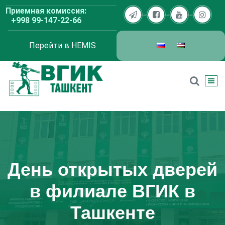
Перейти
Приемная комиссия:
к
+998 99-147-22-66
содержимому
Перейти в HEMIS
ВГИК Ташкент
День открытых дверей
в филиале ВГИК в
Ташкенте