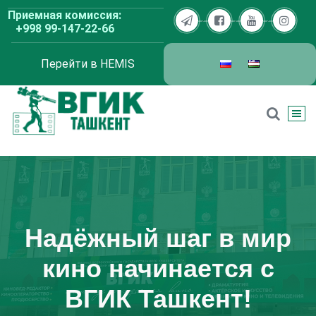
Перейти
Приемная комиссия:
к
+998 99-147-22-66
содержимому
Перейти в HEMIS
ВГИК Ташкент
Надёжный шаг в мир
кино начинается с
ВГИК Ташкент!