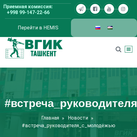
Перейти
Приемная комиссия:
к
+998 99-147-22-66
содержимому
Перейти в HEMIS
ВГИК Ташкент
#встреча_руководител
Главная
Новости
#встреча_руководителя_с_молодёжью