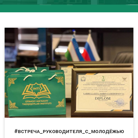
#встреча_руководителя_с_молодёжью