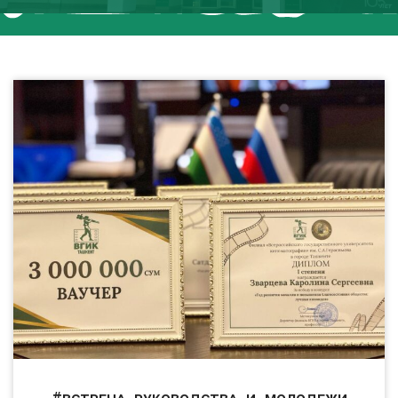
#встреча_руководства_и_молодежи