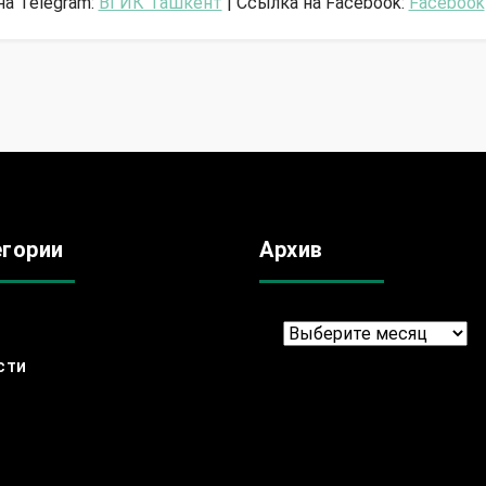
на Telegram:
ВГИК Ташкент
| Ссылка на Facebook:
Facebook
егории
Архив
Архив
сти