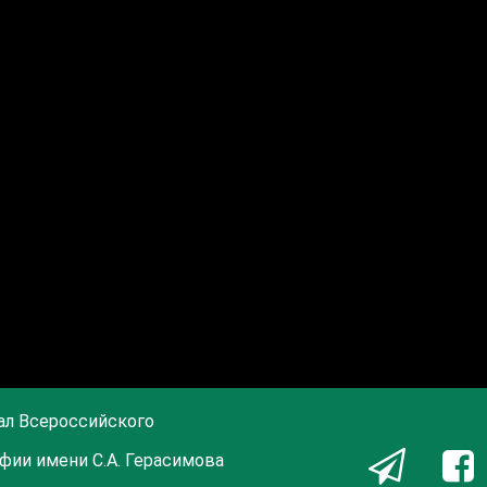
ал Всероссийского
фии имени С.А. Герасимова