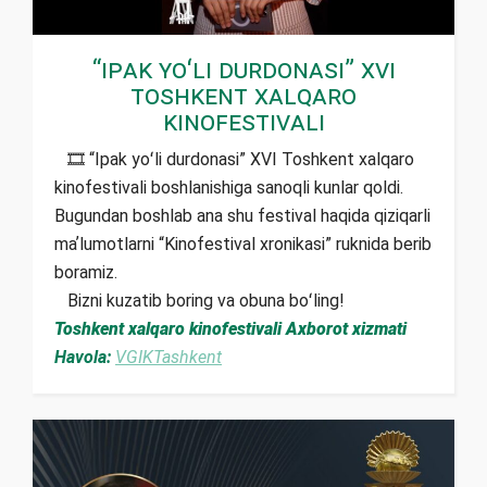
“Ipak yoʻli durdonasi” XVI
Toshkent xalqaro
kinofestivali
🎞 “Ipak yoʻli durdonasi” XVI Toshkent xalqaro
kinofestivali boshlanishiga sanoqli kunlar qoldi.
Bugundan boshlab ana shu festival haqida qiziqarli
maʼlumotlarni “Kinofestival xronikasi” ruknida berib
boramiz.
Bizni kuzatib boring va obuna boʻling!
Toshkent xalqaro kinofestivali Axborot xizmati
Havola:
VGIKTashkent