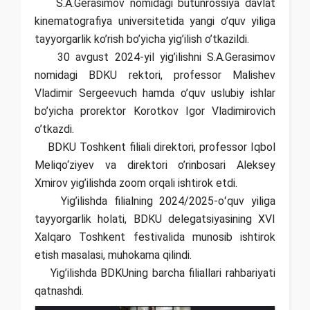
S.A.Gerasimov nomidagi butunrossiya davlat
kinematografiya universitetida yangi o’quv yiliga
tayyorgarlik ko’rish bo’yicha yig’ilish o’tkazildi.
30 avgust 2024-yil yig’ilishni S.A.Gerasimov
nomidagi BDKU rektori, professor Malishev
Vladimir Sergeevuch hamda o’quv uslubiy ishlar
bo’yicha prorektor Korotkov Igor Vladimirovich
o’tkazdi.
BDKU Toshkent filiali direktori, professor Iqbol
Meliqo‘ziyev va direktori o’rinbosari Aleksey
Xmirov yig’ilishda zoom orqali ishtirok etdi.
Yig’ilishda filialning 2024/2025-oʻquv yiliga
tayyorgarlik holati, BDKU delegatsiyasining XVI
Xalqaro Toshkent festivalida munosib ishtirok
etish masalasi, muhokama qilindi.
Yig’ilishda BDKUning barcha filiallari rahbariyati
qatnashdi.