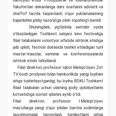
namoyish etildi. Prodyuserlik va Ssenariynavislik
fakultetlari dekanlariga dars soatlarini adolatli va
shaffof tarzda taqsimlash, o‘quv yuklamalarining
bajarilishini jiddiy nazoratga olish topshirig’i berildi.
Shuningdek, yig’ilishda sentabr oyida
o’tkaziladigan Toshkent xalqaro kino festivaliga
filial talabalarini volontyor sifatida ishtirok etishga
jalb qilish, festival doirasida tashkil etiladigan turli
master-klasslar, seminar va konferensiyalarda
ishtirok etishi ta’kidlandi.
Filial direktori, professor Iqbol Meliqo’ziyev Zo’r
TV bosh prodyseri bilan hamkorlikda yangi loyihani
ishga tushirilayotganligi, bu loyiha BDKU Toshkent
filiali talabalari uchun ularning ijodiy qobiliyatlarini
ko’rsatishga xizmat qilishini aytib o’tdi.
Filial direktori, professor I.Meliqo’ziyev
mas’ullarga yangi o’quv yilidan barcha xodimlarga
guvohnomalar tayyorlash, turniketlarni ishga