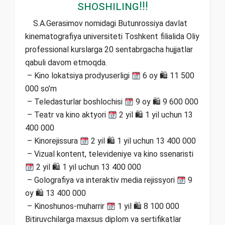
Shoshiling!!!
S.A.Gerasimov nomidagi Butunrossiya davlat
kinematografiya universiteti Toshkent filialida Oliy
professional kurslarga 20 sentabrgacha hujjatlar
qabuli davom etmoqda.
– Kino lokatsiya prodyuserligi
6 oy 🛍 11 500
000 so’m
– Teledasturlar boshlochisi
9 oy 🛍 9 600 000
– Teatr va kino aktyori
2 yil 🛍 1 yil uchun 13
400 000
– Kinorejissura
2 yil 🛍 1 yil uchun 13 400 000
– Vizual kontent, televideniye va kino ssenaristi
2 yil 🛍 1 yil uchun 13 400 000
– Golografiya va interaktiv media rejissyori
9
oy 🛍 13 400 000
– Kinoshunos-muharrir
1 yil 🛍 8 100 000
Bitiruvchilarga maxsus diplom va sertifikatlar