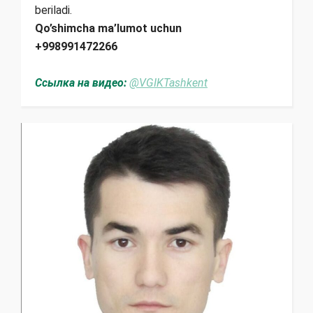
beriladi.
Qo’shimcha ma’lumot uchun
+998991472266
Ссылка на видео:
@VGIKTashkent