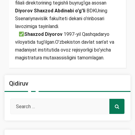
filiali direktorining tegishli buyrug‘iga asosan
Diyorov Shaxzod Abdinabi o’g’li
BDKUning
Ssenariynavislik fakulteti dekani o’rinbosari
lavozimiga tayinlandi.
Shaxzod Diyorov
1997-yil Qashqadaryo
viloyatida tug’ilgan.O’zbekiston davlat san’at va
madaniyat institutida ovoz rejisyorligi bo’yicha
magistratura mutaxassisligini tamomlagan.
Qidiruv