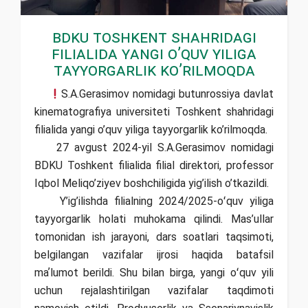
BDKU Toshkent shahridagi
filialida yangi o’quv yiliga
tayyorgarlik ko’rilmoqda
S.A.Gerasimov nomidagi butunrossiya davlat
kinematografiya universiteti Toshkent shahridagi
filialida yangi o’quv yiliga tayyorgarlik ko’rilmoqda.
27 avgust 2024-yil S.A.Gerasimov nomidagi
BDKU Toshkent filialida filial direktori, professor
Iqbol Meliqo’ziyev boshchiligida yig’ilish o’tkazildi.
Y’ig’ilishda filialning 2024/2025-oʻquv yiliga
tayyorgarlik holati muhokama qilindi. Mas’ullar
tomonidan ish jarayoni, dars soatlari taqsimoti,
belgilangan vazifalar ijrosi haqida batafsil
maʼlumot berildi. Shu bilan birga, yangi oʻquv yili
uchun rejalashtirilgan vazifalar taqdimoti