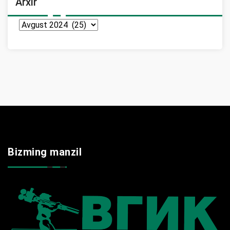
Arxir
Arxir
Bizming manzil