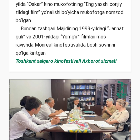
yilda “Oskar” kino mukofotining “Eng yaxshi xorijiy
tildagi film” yo‘nalishi bo‘yicha mukofotga nomzod
bo‘lgan.
Bundan tashqari Majidining 1999-yildagi “Jannat
guli” va 2001-yildagi “Yomg‘ir” filmlari mos
ravishda Monreal kinofestivalida bosh sovrinni
qo‘lga kiritgan.
Toshkent xalqaro kinofestivali Axborot xizmati