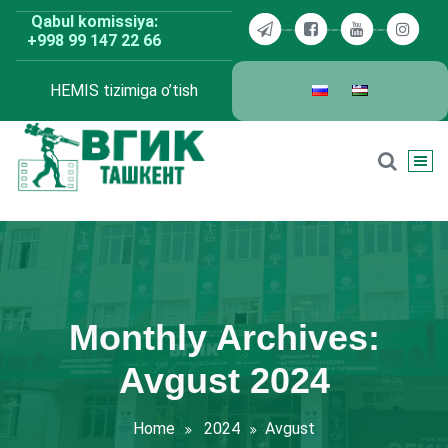
Skip
Qabul komissiya:
to
+998 99 147 22 66
content
HEMIS tizimiga o’tish
BDKU Toshkent
Monthly Archives:
Avgust 2024
Home
2024
Avgust