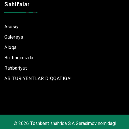
Sahifalar
Asosiy
Galereya
Aloqa
Biz haqimizda
Rahbariyat
ABITURIYENTLAR DIQQATIGA!
© 2026 Toshkent shahrida S.A Gerasimov nomidagi