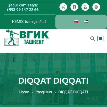
Skip
Qabul komissiya:
to
+998 99 147 22 66
content
HEMIS tizimiga o’tish
BDKU Toshkent
DIQQAT DIQQAT!
Home
Yangiliklar
DIQQAT DIQQAT!