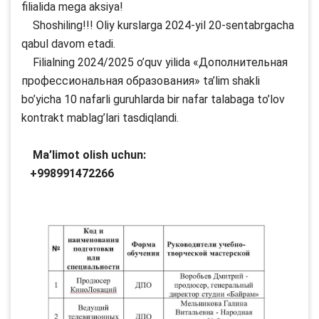
filialida mega aksiya!
Shoshiling!!! Oliy kurslarga 2024-yil 20-sentabrgacha
qabul davom etadi.
Filialning 2024/2025 o’quv yilida «Дополнительная
профессиональная образования» ta’lim shakli
bo’yicha 10 nafarli guruhlarda bir nafar talabaga to’lov
kontrakt mablag’lari tasdiqlandi.
Ma’limot olish uchun:
+998991472266