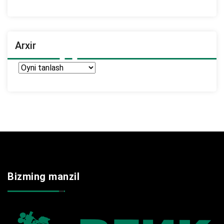
Arxir
Arxir
Bizming manzil