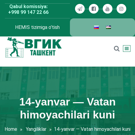
Skip
Qabul komissiya:
to
+998 99 147 22 66
content
HEMIS tizimiga o’tish
BDKU Toshkent
14-yanvar — Vatan
himoyachilari kuni
Home
Yangiliklar
14-yanvar — Vatan himoyachilari kuni