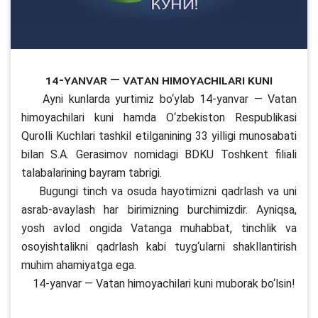
14-yanvar — Vatan himoyachilari kuni
Ayni kunlarda yurtimiz bo‘ylab 14-yanvar — Vatan
himoyachilari kuni hamda O‘zbekiston Respublikasi
Qurolli Kuchlari tashkil etilganining 33 yilligi munosabati
bilan S.A. Gerasimov nomidagi BDKU Toshkent filiali
talabalarining bayram tabrigi.
Bugungi tinch va osuda hayotimizni qadrlash va uni
asrab-avaylash har birimizning burchimizdir. Ayniqsa,
yosh avlod ongida Vatanga muhabbat, tinchlik va
osoyishtalikni qadrlash kabi tuyg‘ularni shakllantirish
muhim ahamiyatga ega.
14-yanvar — Vatan himoyachilari kuni muborak bo‘lsin!