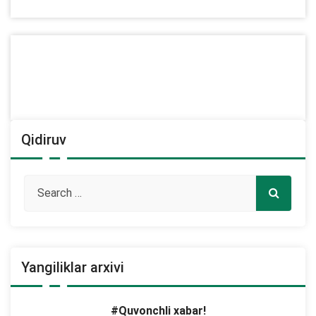
Qidiruv
Yangiliklar arxivi
#Quvonchli xabar!