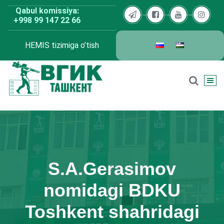
Skip
Qabul komissiya:
to
+998 99 147 22 66
content
HEMIS tizimiga o’tish
BDKU Toshkent
S.A.Gerasimov
nomidagi BDKU
Toshkent shahridagi