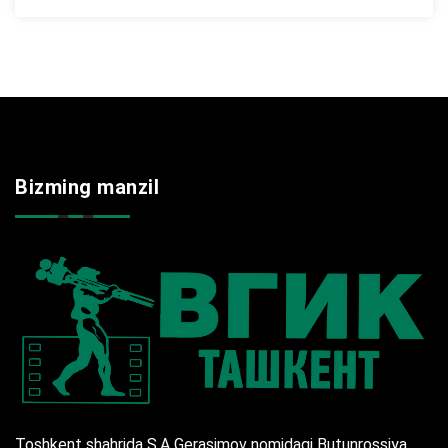
Bizming manzil
Toshkent shahrida S.A Gerasimov nomidagi Butunrossiya