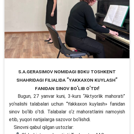
S.A.Gerasimov nomidagi BDKU Toshkent
shahridagi filialida “Yakkaxon kuylash”
fanidan sinov bо‘lib о‘tdi!
Bugun, 27 yanvar kuni, 3-kurs “Aktyorlik mahorati”
yо‘nalishi talabalari uchun “Yakkaxon kuylash» fanidan
sinov bо‘lib о‘tdi. Talabalar о‘z mahoratlarini namoyish
etib, yuqori natijalarga sazovor bо‘lishdi.
Sinovni qabul qilgan ustozlar: