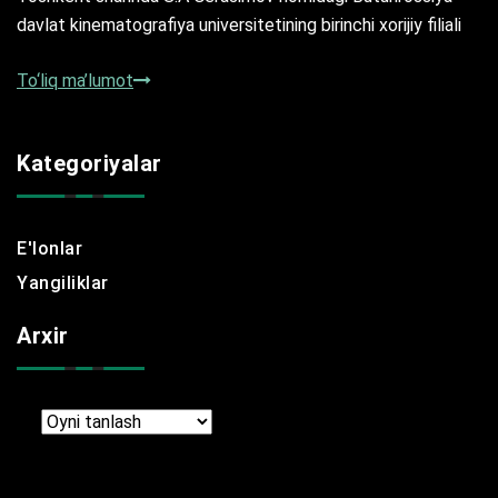
davlat kinematografiya universitetining birinchi xorijiy filiali
To‘liq ma’lumot
Kategoriyalar
E'lonlar
Yangiliklar
Arxir
Arxir