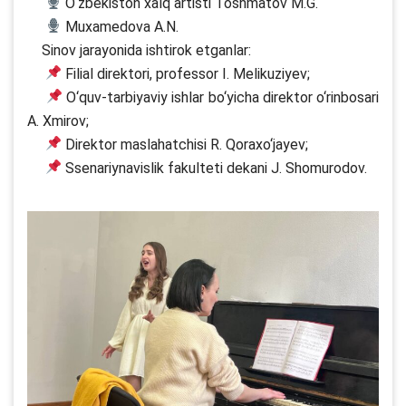
О‘zbekiston xalq artisti Toshmatov M.G.
Muxamedova A.N.
Sinov jarayonida ishtirok etganlar:
Filial direktori, professor I. Melikuziyev;
О‘quv-tarbiyaviy ishlar bо‘yicha direktor о‘rinbosari
A. Xmirov;
Direktor maslahatchisi R. Qoraxо‘jayev;
Ssenariynavislik fakulteti dekani J. Shomurodov.