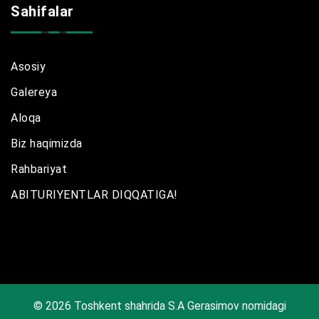
Sahifalar
Asosiy
Galereya
Aloqa
Biz haqimizda
Rahbariyat
ABITURIYENTLAR DIQQATIGA!
© 2026 Toshkent shahrida S.A Gerasimov nomidagi