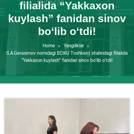
filialida “Yakkaxon
kuylash” fanidan sinov
bо‘lib о‘tdi!
Home
Yangiliklar
S.A.Gerasimov nomidagi BDKU Toshkent shahridagi filialida
“Yakkaxon kuylash” fanidan sinov bо‘lib о‘tdi!