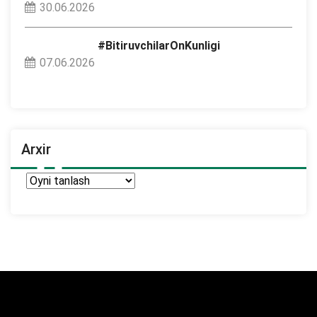
30.06.2026
#BitiruvchilarOnKunligi
07.06.2026
Arxir
Arxir