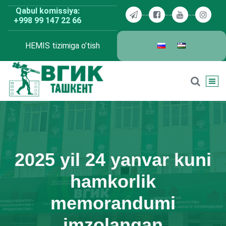
Skip
Qabul komissiya:
to
+998 99 147 22 66
content
HEMIS tizimiga o’tish
BDKU Toshkent
2025 yil 24 yanvar kuni
hamkorlik
memorandumi
imzolangan