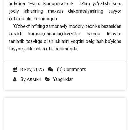
holatiga 1-kurs Kinooperatorlik ta’lim yo‘nalishi kurs
ijodiy ishlarining maxsus dekoratsiyasining tayyor
xolatga olib kelinmoqda.
“O‘zbekfilm”ning zamonaviy moddiy-texnika bazasidan
kerakli kamera,chiroqlar,rikvizitlar hamda liboslar
tanlanib tasvirga olish ishlarini vaqtini belgilash bo‘yicha
tayyorgarlik ishlari olib borilmoqda.
8 Fev, 2025
(0) Comments
By
Админ
Yangiliklar