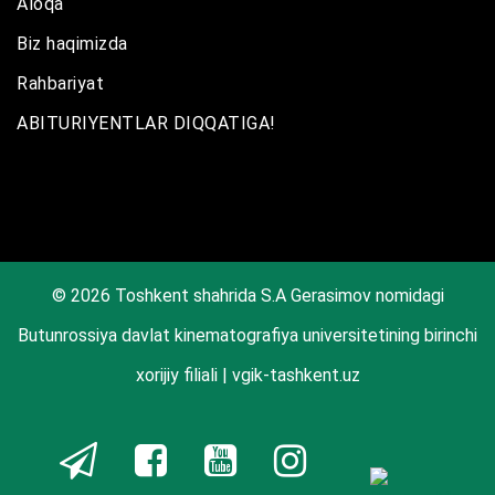
Aloqa
Biz haqimizda
Rahbariyat
ABITURIYENTLAR DIQQATIGA!
© 2026 Toshkent shahrida S.A Gerasimov nomidagi
Butunrossiya davlat kinematografiya universitetining birinchi
xorijiy filiali | vgik-tashkent.uz