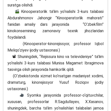
suratga olishdi.
Kinooperatorlik ta’lim yo‘nalishi 3-kurs talabasi
Abdurahmonov Jahongir “Kinooperatorlik mahorati”
fanidan amaliy dars jarayonida “O‘zbekfilm”
kinokonsernining zamonaviy texnik jihozlaridan
foydalandi.
(Kinooperator-kinorejissyor, professor Iqbol
Meliqo‘ziyev ijodiy ustaxonasi.)
📽 Shuningdek, “Rejissura kino va televideniye” ta’lim
yo‘nalishi 3-kurs talabasi Munisa Magamet Ibragimova
tasvirga olish jarayonida hamkorlik qildi.
(O‘zbekistonda xizmat ko‘rsatgan madaniyat xodimi,
dramaturg, kinorejissyor Yusuf Roziqov ijodiy
ustaxonasi.)
Syomka jarayonida professor-o‘qituvchilar,
xususan, professorlar R.Sagdullayev, X.Xasanov,
shuningdek, barcha ta’lim yo‘nalishlari talabalari jamoa