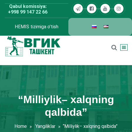
Skip
Qabul komissiya:
to
+998 99 147 22 66
content
HEMIS tizimiga o’tish
BDKU Toshkent
“Milliylik– xalqning
qalbida”
Home
Yangiliklar
“Milliylik– xalqning qalbida”