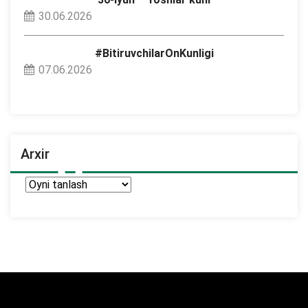
30.06.2026
#BitiruvchilarOnKunligi
07.06.2026
Arxir
Arxir