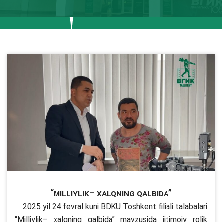
“Milliylik– xalqning qalbida”
2025 yil 24 fevral kuni BDKU Toshkent filiali talabalari
“Milliylik– xalqning qalbida” mavzusida ijtimoiy rolik