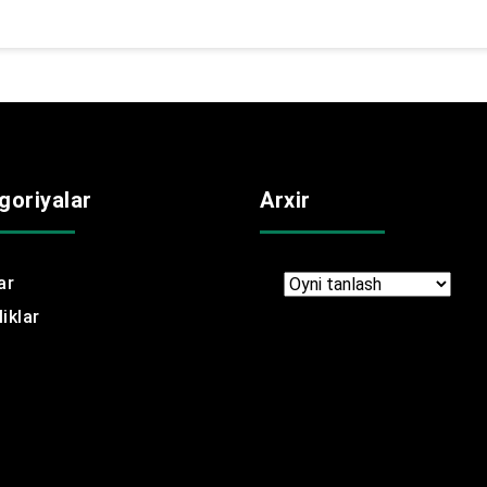
goriyalar
Arxir
ar
Arxir
iklar