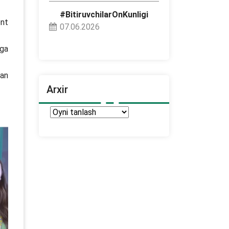
#BitiruvchilarOnKunligi
ent
07.06.2026
rga
gan
Arxir
Arxir