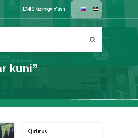
HEMIS tizimiga o’tish
ar kuni”
Qidiruv