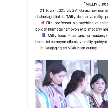
“Milliy libo
21 fevral 2025 yil, S.A. Gerasimov nomida
shahridagi filialida “Milliy liboslar va milli
Filial professor-o‘qituvchilari va talab
bo‘lgan hurmatni namoyon etib, madaniy mero
Milliy libos – bu tarix va madaniyati
hurmatni namoyon qilamiz va milliy qadriyat
Kelajagingizni VGIK bilan quring!