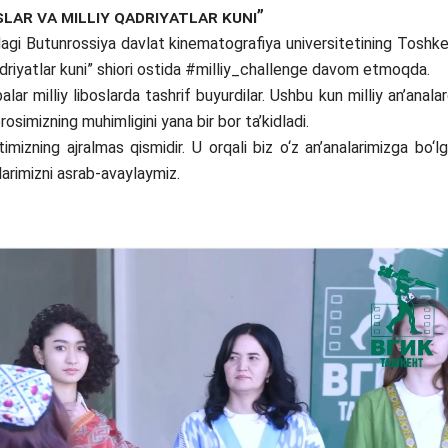
slar va milliy qadriyatlar kuni”
gi Butunrossiya davlat kinematografiya universitetining Toshk
y qadriyatlar kuni” shiori ostida #milliy_challenge davom etmoqda.
alar milliy liboslarda tashrif buyurdilar. Ushbu kun milliy an’anala
simizning muhimligini yana bir bor ta’kidladi.
mizning ajralmas qismidir. U orqali biz o‘z an’analarimizga bo‘l
larimizni asrab-avaylaymiz.