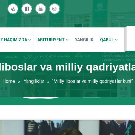
IZ HAQIMIZDA
ABITURIYENT
YANGILIK
QABUL
 liboslar va milliy qadriyatl
Home
Yangiliklar
“Milliy liboslar va milliy qadriyatlar kuni”