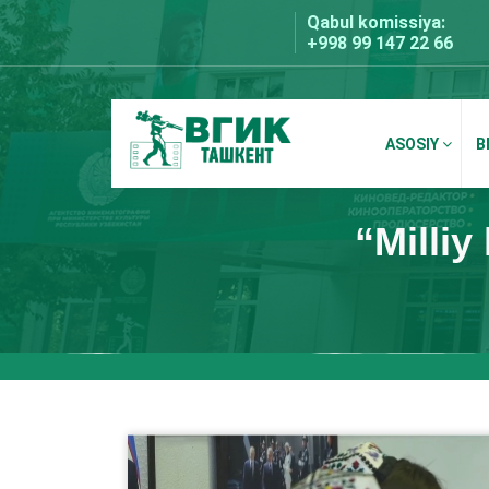
Skip
Qabul komissiya:
to
+998 99 147 22 66
content
ASOSIY
B
BDKU Toshkent
“Milliy