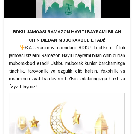
BDKU jamoasi Ramazon Hayiti bayrami bilan
chin dildan muborakbod etadi!
S.A.Gerasimov nomidagi BDKU Toshkent filiali
jamoasi sizlarni Ramazon Hayiti bayrami bilan chin dildan
muborakbod etadi! Ushbu muborak kunlar barchamizga
tinchlik, farovonlik va ezgulik olib kelsin. Yaxshilik va
mehr-muruvvat bardavom bo‘lsin, oilalaringizga baxt va
fayz tilaymiz!