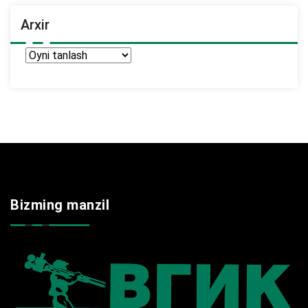
Arxir
Arxir
Bizming manzil