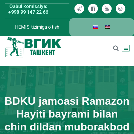
Skip
Qabul komissiya:
to
+998 99 147 22 66
content
HEMIS tizimiga o’tish
BDKU Toshkent
BDKU jamoasi Ramazon
Hayiti bayrami bilan
chin dildan muborakbod