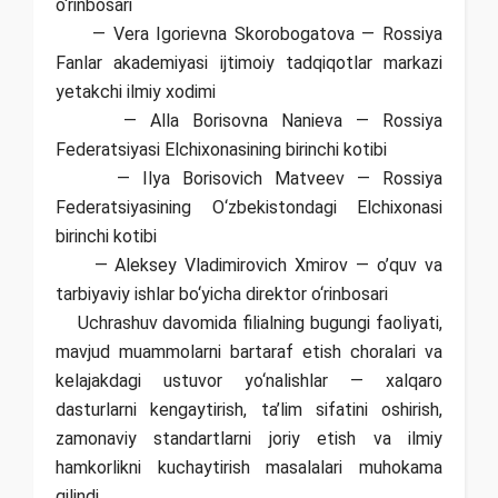
o‘rinbosari
— Vera Igorievna Skorobogatova — Rossiya
Fanlar akademiyasi ijtimoiy tadqiqotlar markazi
yetakchi ilmiy xodimi
— Alla Borisovna Nanieva — Rossiya
Federatsiyasi Elchixonasining birinchi kotibi
— Ilya Borisovich Matveev — Rossiya
Federatsiyasining O‘zbekistondagi Elchixonasi
birinchi kotibi
— Aleksey Vladimirovich Xmirov — o’quv va
tarbiyaviy ishlar bo‘yicha direktor o‘rinbosari
Uchrashuv davomida filialning bugungi faoliyati,
mavjud muammolarni bartaraf etish choralari va
kelajakdagi ustuvor yo‘nalishlar — xalqaro
dasturlarni kengaytirish, ta’lim sifatini oshirish,
zamonaviy standartlarni joriy etish va ilmiy
hamkorlikni kuchaytirish masalalari muhokama
qilindi.