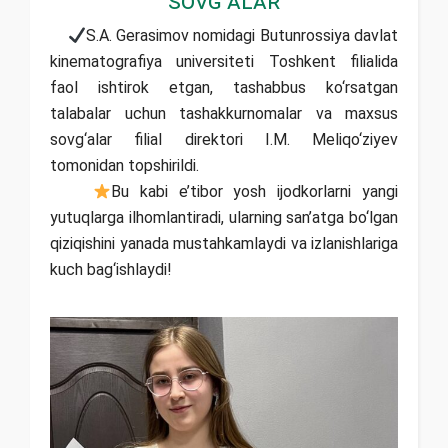
sovg‘alar
S.A. Gerasimov nomidagi Butunrossiya davlat
kinematografiya universiteti Toshkent filialida
faol ishtirok etgan, tashabbus ko‘rsatgan
talabalar uchun tashakkurnomalar va maxsus
sovg‘alar filial direktori I.M. Meliqo‘ziyev
tomonidan topshirildi.
Bu kabi e’tibor yosh ijodkorlarni yangi
yutuqlarga ilhomlantiradi, ularning san’atga bo‘lgan
qiziqishini yanada mustahkamlaydi va izlanishlariga
kuch bag‘ishlaydi!