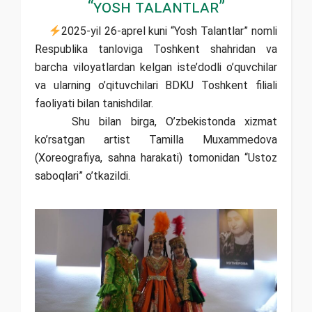
“Yosh Talantlar”
2025-yil 26-aprel kuni “Yosh Talantlar” nomli
Respublika tanloviga Toshkent shahridan va
barcha viloyatlardan kelgan iste’dodli o’quvchilar
va ularning o’qituvchilari BDKU Toshkent filiali
faoliyati bilan tanishdilar.
Shu bilan birga, O’zbekistonda xizmat
ko’rsatgan artist Tamilla Muxammedova
(Xoreografiya, sahna harakati) tomonidan “Ustoz
saboqlari” o’tkazildi.