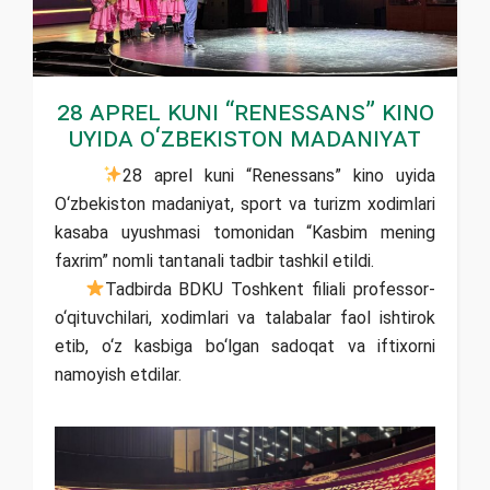
28 aprel kuni “Renessans” kino
uyida O‘zbekiston madaniyat
28 aprel kuni “Renessans” kino uyida
O‘zbekiston madaniyat, sport va turizm xodimlari
kasaba uyushmasi tomonidan “Kasbim mening
faxrim” nomli tantanali tadbir tashkil etildi.
Tadbirda BDKU Toshkent filiali professor-
o‘qituvchilari, xodimlari va talabalar faol ishtirok
etib, o‘z kasbiga bo‘lgan sadoqat va iftixorni
namoyish etdilar.