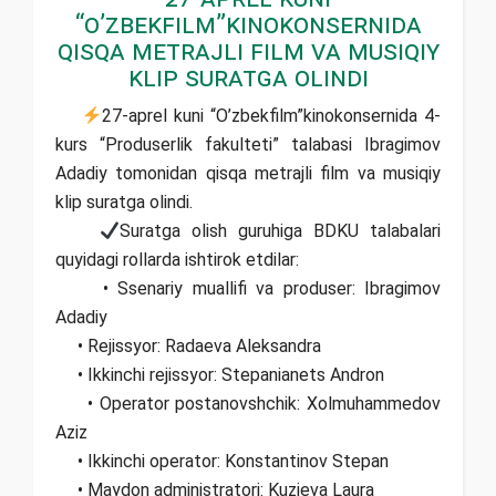
“O’zbekfilm”kinokonsernida
qisqa metrajli film va musiqiy
klip suratga olindi
27-aprel kuni “O’zbekfilm”kinokonsernida 4-
kurs “Produserlik fakulteti” talabasi Ibragimov
Adadiy tomonidan qisqa metrajli film va musiqiy
klip suratga olindi.
Suratga olish guruhiga BDKU talabalari
quyidagi rollarda ishtirok etdilar:
• Ssenariy muallifi va produser: Ibragimov
Adadiy
• Rejissyor: Radaeva Aleksandra
• Ikkinchi rejissyor: Stepanianets Andron
• Operator postanovshchik: Xolmuhammedov
Aziz
• Ikkinchi operator: Konstantinov Stepan
• Maydon administratori: Kuzieva Laura