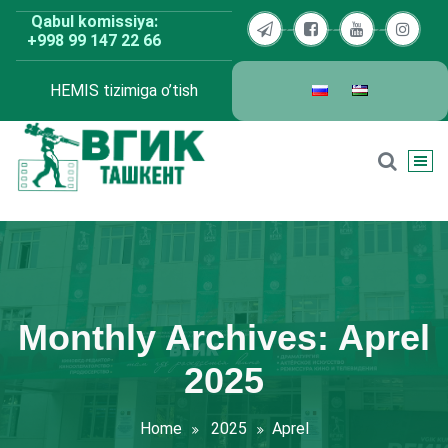
Skip
Qabul komissiya:
to
+998 99 147 22 66
content
HEMIS tizimiga o’tish
BDKU Toshkent
Monthly Archives: Aprel
2025
Home
2025
Aprel