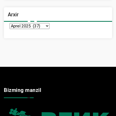
Arxir
Arxir
Bizming manzil