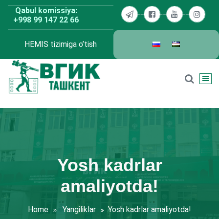
Skip
Qabul komissiya:
to
+998 99 147 22 66
content
HEMIS tizimiga o’tish
BDKU Toshkent
Yosh kadrlar
amaliyotda!
Home
Yangiliklar
Yosh kadrlar amaliyotda!