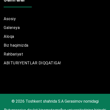
Asosiy
Galereya
Aloqa
Biz haqimizda
Rahbariyat
ABITURIYENTLAR DIQQATIGA!
© 2026 Toshkent shahrida S.A Gerasimov nomidagi