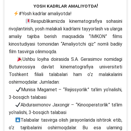
Yosh kadrlar amaliyotda!
#Yosh kadrlar amaliyotda!
Respublikamizda kinematografiya sohasini
rivojlantirish, yosh malakali kadrlarni tayyorlash va ularga
amaliy tajriba berish maqsadida “IMKON” films
kinostudiyasi tomonidan “Amaliyotchi qiz” nomli badiiy
film tasvirga olinmoqda.
Ushbu loyiha doirasida S.A. Gerasimov nomidagi
Butunrossiya davlat kinematografiya universiteti
Toshkent filiali talabalari ham o‘z malakalarini
oshirmoqdalar. Jumladan:
Munisa Magamet – “Rejissyorlik” ta’lim yo‘nalishi,
3-bosqich talabasi
Abduraxmonov Jaxongir – “Kinooperatorlik” ta’lim
yo‘nalishi, 3-bosqich talabasi
Talabalar tasvirga olish jarayonlarida ishtirok etib,
o‘z tajribalarini oshirmoqdalar. Bu esa ularning