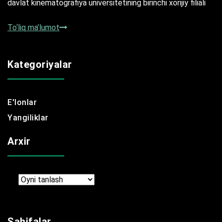
davlat kinematografiya universitetining birinchi xorijiy filiali
To‘liq ma’lumot
Kategoriyalar
E'lonlar
Yangiliklar
Arxir
Arxir
Sahifalar