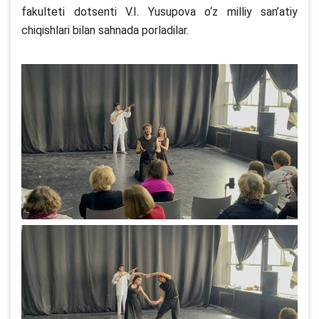
fakulteti dotsenti V.I. Yusupova o‘z milliy san’atiy
chiqishlari bilan sahnada porladilar.