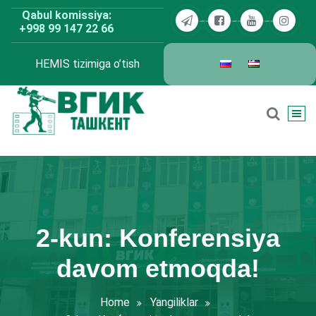
Skip
Qabul komissiya:
to
+998 99 147 22 66
content
HEMIS tizimiga o’tish
BDKU Toshkent
2-kun: Konferensiya
davom etmoqda!
Home
Yangiliklar