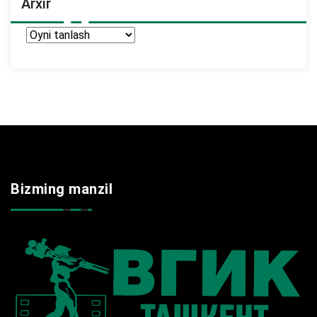
Arxir
Arxir
Bizming manzil