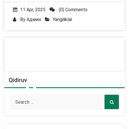
11 Apr, 2025
(0) Comments
By
Админ
Yangiliklar
Qidiruv