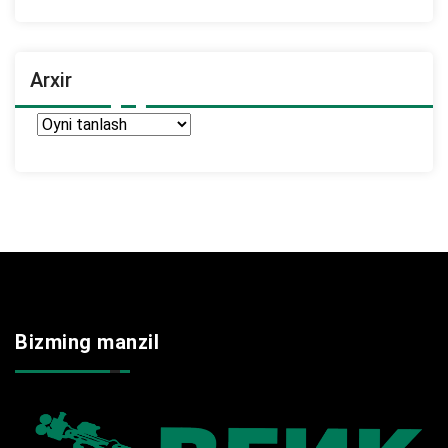
Arxir
Arxir
Bizming manzil