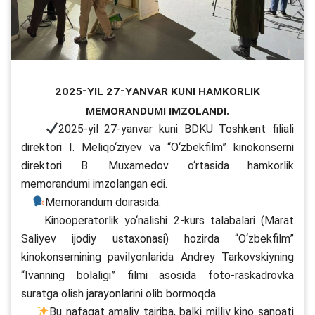
2025-yil 27-yanvar kuni hamkorlik
memorandumi imzolandi.
2025-yil 27-yanvar kuni BDKU Toshkent filiali
direktori I. Meliqo‘ziyev va “O‘zbekfilm” kinokonserni
direktori B. Muxamedov o‘rtasida hamkorlik
memorandumi imzolangan edi.
Memorandum doirasida:
Kinooperatorlik yo‘nalishi 2-kurs talabalari (Marat
Saliyev ijodiy ustaxonasi) hozirda “O‘zbekfilm”
kinokonsernining pavilyonlarida Andrey Tarkovskiyning
“Ivanning bolaligi” filmi asosida foto-raskadrovka
suratga olish jarayonlarini olib bormoqda.
Bu nafaqat amaliy tajriba, balki milliy kino sanoati