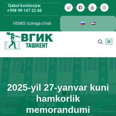
Skip
Qabul komissiya:
to
+998 99 147 22 66
content
HEMIS tizimiga o’tish
BDKU Toshkent
2025-yil 27-yanvar kuni
hamkorlik
memorandumi