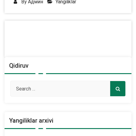
By
Админ
Yangiliklar
Qidiruv
Yangiliklar arxivi