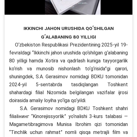
Ikkinchi jahon urushida qo‘shilgan
g‘alabaning 80 yilligi
O‘zbekiston Respublikasi Prezidentining 2025-yil 19-
fevraldagi “Ikkinchi jahon urushida qo‘shilgan g‘alabaning
80 yilligi hamda Xotira va qadrlash kuniga tayyorgarlik
ko‘rish va munosib nishonlash to‘g‘risida”gi qarori,
shuningdek, S.A. Gerasimov nomidagi BDKU tomonidan
2024-yil 5-sentabrda tasdiqlangan Toshkent
shahardagi filial Nizomida belgilangan vazifalar ijrosi
doirasida amaliy loyiha yo‘lga qo‘yildi.
S.A. Gerasimov nomidagi BDKU Toshkent shahri
filialiнинг “Kinorejissyorlik” yo‘nalishi 3-kurs talabasi —
Magametibragimova Munisa Ibrohim qizi tomonidan
“Tinchlik uchun rahmat” nomli qisqa metrajli film va