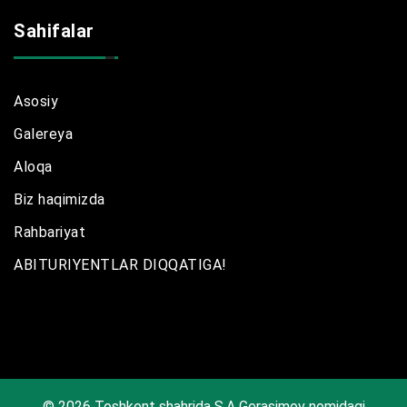
Sahifalar
Asosiy
Galereya
Aloqa
Biz haqimizda
Rahbariyat
ABITURIYENTLAR DIQQATIGA!
© 2026 Toshkent shahrida S.A Gerasimov nomidagi