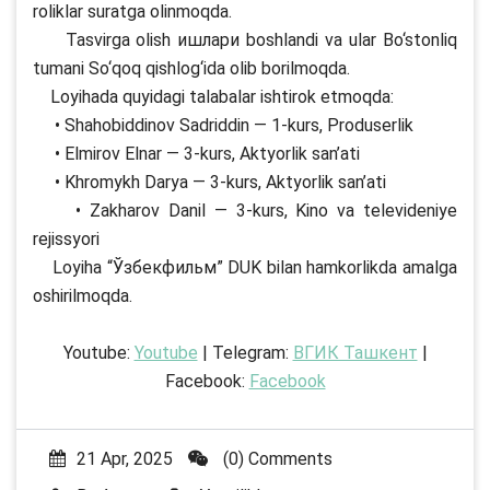
roliklar suratga olinmoqda.
Tasvirga olish ишлари boshlandi va ular Bo‘stonliq
tumani So‘qoq qishlog‘ida olib borilmoqda.
Loyihada quyidagi talabalar ishtirok etmoqda:
• Shahobiddinov Sadriddin — 1-kurs, Produserlik
• Elmirov Elnar — 3-kurs, Aktyorlik san’ati
• Khromykh Darya — 3-kurs, Aktyorlik san’ati
• Zakharov Danil — 3-kurs, Kino va televideniye
rejissyori
Loyiha “Ўзбекфильм” DUK bilan hamkorlikda amalga
oshirilmoqda.
Youtube:
Youtube
| Telegram:
ВГИК Ташкент
|
Facebook:
Facebook
21 Apr, 2025
(0) Comments