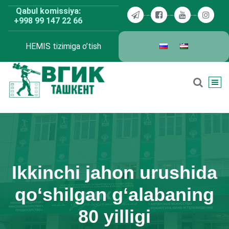
Skip
Qabul komissiya:
to
+998 99 147 22 66
content
HEMIS tizimiga o’tish
BDKU Toshkent
Ikkinchi jahon urushida
qo‘shilgan g‘alabaning
80 yilligi