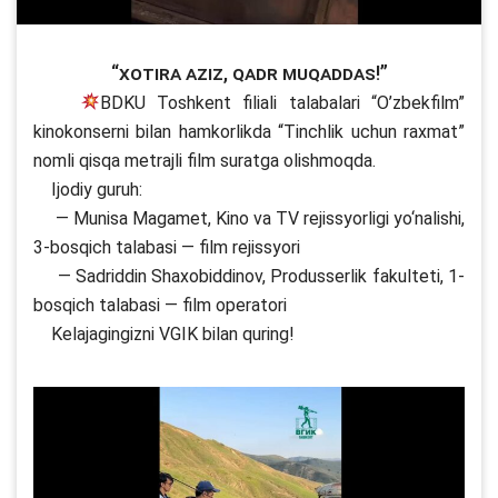
“Xotira aziz, qadr muqaddas!”
BDKU Toshkent filiali talabalari “O’zbekfilm”
kinokonserni bilan hamkorlikda “Tinchlik uchun raxmat”
nomli qisqa metrajli film suratga olishmoqda.
Ijodiy guruh:
— Munisa Magamet, Kino va TV rejissyorligi yo‘nalishi,
3-bosqich talabasi — film rejissyori
— Sadriddin Shaxobiddinov, Produsserlik fakulteti, 1-
bosqich talabasi — film operatori
Kelajagingizni VGIK bilan quring!