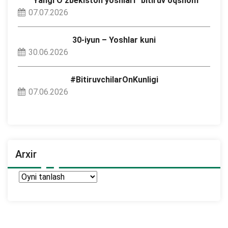
“Yangi O‘zbekiston yoshlari” bitiruv oqshom
07.07.2026
30-iyun – Yoshlar kuni
30.06.2026
#BitiruvchilarOnKunligi
07.06.2026
Arxir
Arxir