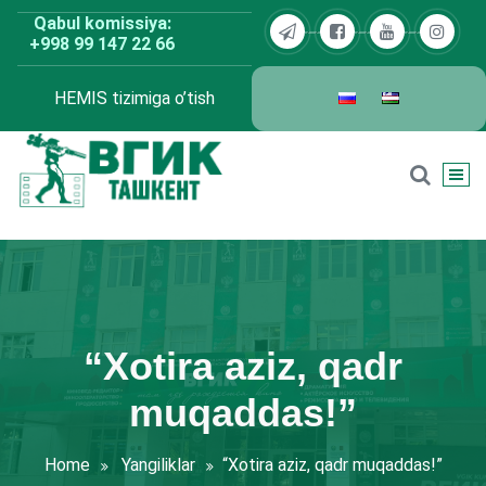
Skip
Qabul komissiya:
to
+998 99 147 22 66
content
HEMIS tizimiga o’tish
BDKU Toshkent
“Xotira aziz, qadr
muqaddas!”
Home
Yangiliklar
“Xotira aziz, qadr muqaddas!”