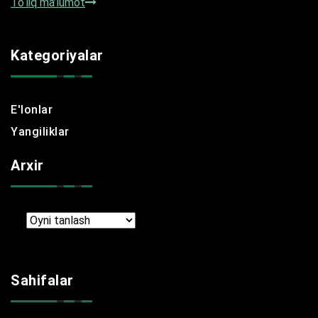
To‘liq ma’lumot
Kategoriyalar
E'lonlar
Yangiliklar
Arxir
Arxir
Sahifalar