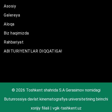
Asosiy
Galereya
Aloqa
Biz haqimizda
Rahbariyat
ABITURIYENTLAR DIQQATIGA!
© 2026 Toshkent shahrida S.A Gerasimov nomidagi
Butunrossiya davlat kinematografiya universitetining birinchi
xorijiy filiali | vgik-tashkent.uz