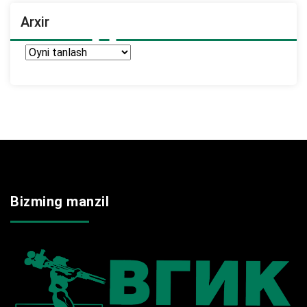
Arxir
Arxir
Bizming manzil