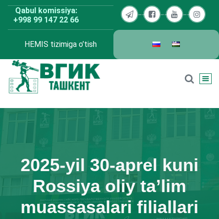
Skip
Qabul komissiya:
to
+998 99 147 22 66
content
HEMIS tizimiga o’tish
BDKU Toshkent
2025-yil 30-aprel kuni
Rossiya oliy ta’lim
muassasalari filiallari