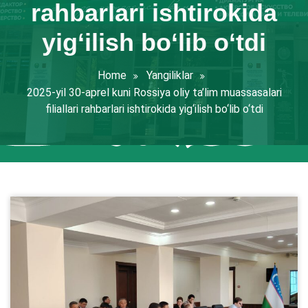
rahbarlari ishtirokida
yig‘ilish bo‘lib o‘tdi
Home
Yangiliklar
2025-yil 30-aprel kuni Rossiya oliy ta’lim muassasalari
filiallari rahbarlari ishtirokida yig‘ilish bo‘lib o‘tdi