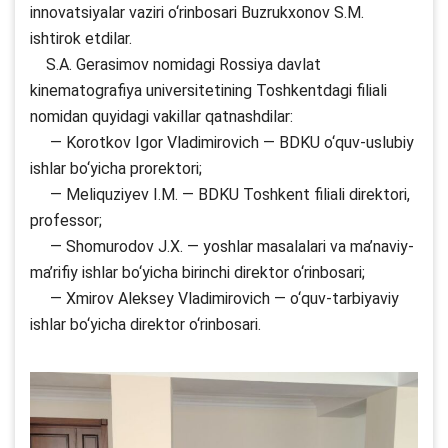
innovatsiyalar vaziri o‘rinbosari Buzrukxonov S.M.
ishtirok etdilar.
S.A. Gerasimov nomidagi Rossiya davlat
kinematografiya universitetining Toshkentdagi filiali
nomidan quyidagi vakillar qatnashdilar:
— Korotkov Igor Vladimirovich — BDKU o‘quv-uslubiy
ishlar bo‘yicha prorektori;
— Meliquziyev I.M. — BDKU Toshkent filiali direktori,
professor;
— Shomurodov J.X. — yoshlar masalalari va ma’naviy-
ma’rifiy ishlar bo‘yicha birinchi direktor o‘rinbosari;
— Xmirov Aleksey Vladimirovich — o‘quv-tarbiyaviy
ishlar bo‘yicha direktor o‘rinbosari.