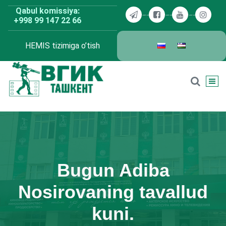
Skip
Qabul komissiya:
to
+998 99 147 22 66
content
HEMIS tizimiga o’tish
BDKU Toshkent
Bugun Adiba
Nosirovaning tavallud
kuni.