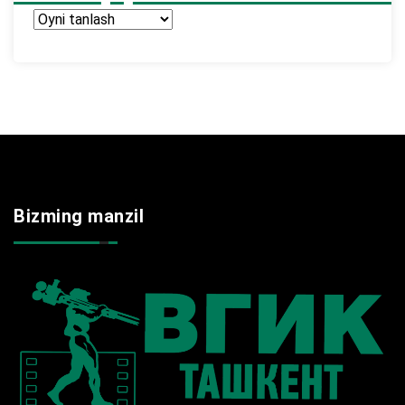
Arxir
Bizming manzil