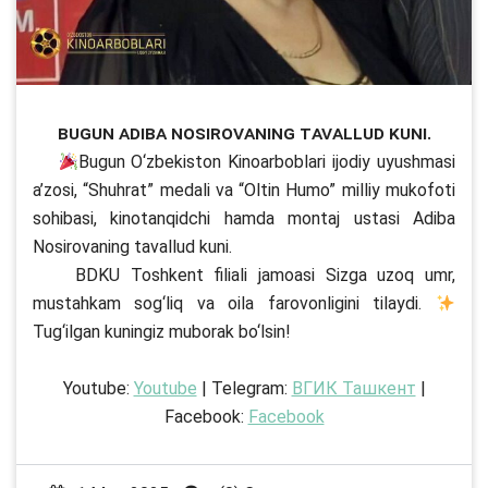
Bugun Adiba Nosirovaning tavallud kuni.
Bugun O‘zbekiston Kinoarboblari ijodiy uyushmasi
a’zosi, “Shuhrat” medali va “Oltin Humo” milliy mukofoti
sohibasi, kinotanqidchi hamda montaj ustasi Adiba
Nosirovaning tavallud kuni.
BDKU Toshkent filiali jamoasi Sizga uzoq umr,
mustahkam sog‘liq va oila farovonligini tilaydi.
Tug‘ilgan kuningiz muborak bo‘lsin!
Youtube:
Youtube
| Telegram:
ВГИК Ташкент
|
Facebook:
Facebook