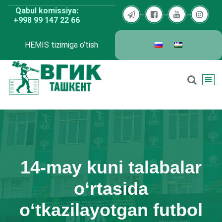
Skip
Qabul komissiya:
to
+998 99 147 22 66
content
HEMIS tizimiga o’tish
BDKU Toshkent
14-may kuni talabalar
o‘rtasida
o‘tkazilayotgan futbol