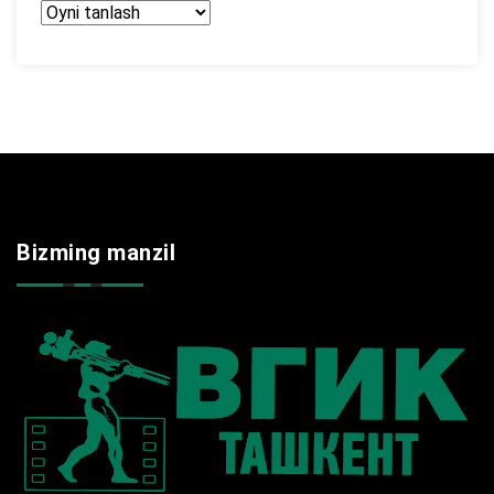
Arxir
Bizming manzil