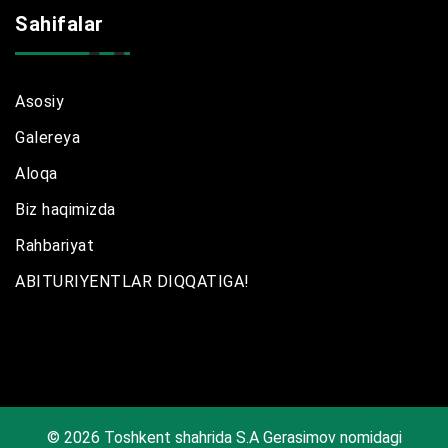
Sahifalar
Asosiy
Galereya
Aloqa
Biz haqimizda
Rahbariyat
ABITURIYENTLAR DIQQATIGA!
© 2026 Toshkent shahrida S.A Gerasimov nomidagi