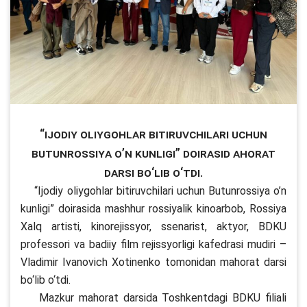
“Ijodiy oliygohlar bitiruvchilari uchun
Butunrossiya o’n kunligi” doirasid ahorat
darsi bo‘lib o‘tdi.
“Ijodiy oliygohlar bitiruvchilari uchun Butunrossiya o’n
kunligi” doirasida mashhur rossiyalik kinoarbob, Rossiya
Xalq artisti, kinorejissyor, ssenarist, aktyor, BDKU
professori va badiiy film rejissyorligi kafedrasi mudiri –
Vladimir Ivanovich Xotinenko tomonidan mahorat darsi
bo‘lib o‘tdi.
Mazkur mahorat darsida Toshkentdagi BDKU filiali