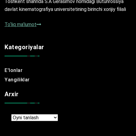
Toshkent shahrida S.A Gerasimov nomidagi Butunrossiya
davlat kinematografiya universitetining birinchi xorijiy filiali
To‘liq ma’lumot
Kategoriyalar
E'lonlar
Yangiliklar
Arxir
Arxir