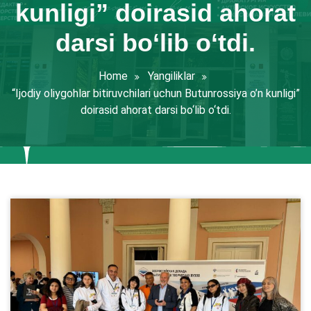
kunligi” doirasid ahorat
darsi bo‘lib o‘tdi.
Home
Yangiliklar
“Ijodiy oliygohlar bitiruvchilari uchun Butunrossiya o’n kunligi”
doirasid ahorat darsi bo‘lib o‘tdi.