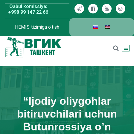
Skip
Qabul komissiya:
to
+998 99 147 22 66
content
HEMIS tizimiga o’tish
BDKU Toshkent
“Ijodiy oliygohlar
bitiruvchilari uchun
Butunrossiya o’n