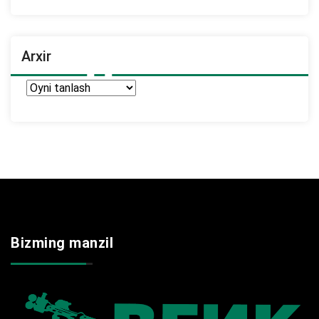
Arxir
Arxir
Bizming manzil