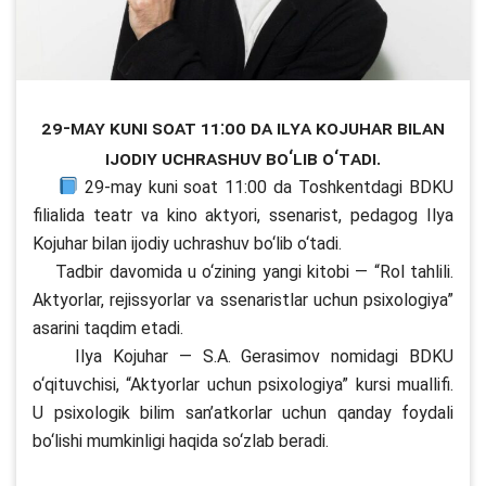
29-may kuni soat 11:00 da Ilya Kojuhar bilan
ijodiy uchrashuv bo‘lib o‘tadi.
29-may kuni soat 11:00 da Toshkentdagi BDKU
filialida teatr va kino aktyori, ssenarist, pedagog Ilya
Kojuhar bilan ijodiy uchrashuv bo‘lib o‘tadi.
Tadbir davomida u o‘zining yangi kitobi — “Rol tahlili.
Aktyorlar, rejissyorlar va ssenaristlar uchun psixologiya”
asarini taqdim etadi.
Ilya Kojuhar — S.A. Gerasimov nomidagi BDKU
o‘qituvchisi, “Aktyorlar uchun psixologiya” kursi muallifi.
U psixologik bilim san’atkorlar uchun qanday foydali
bo‘lishi mumkinligi haqida so‘zlab beradi.